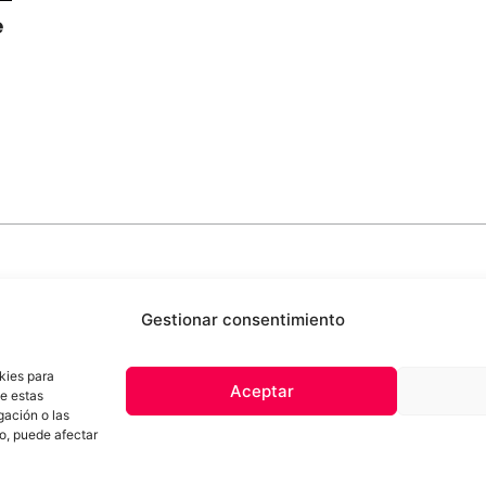
e
Gestionar consentimiento
kies para
Aceptar
de estas
 de privacidad
Términos y Condiciones
Aviso Sobre el Uso de IA
Com
gación o las
Contacto
to, puede afectar