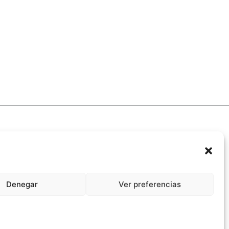
Denegar
Ver preferencias
promiso Ético con la IA
Propiedad Intelectual