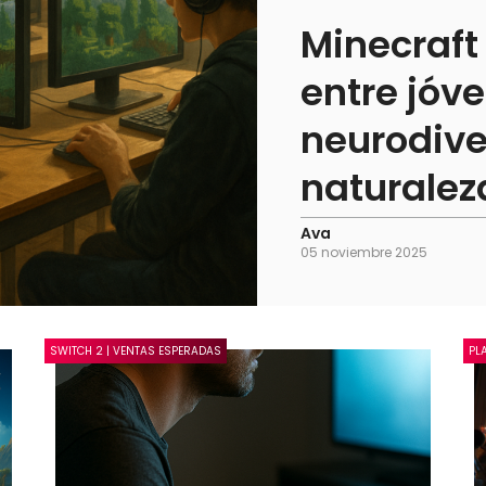
Minecraft
entre jóv
neurodive
naturalez
Ava
05 noviembre 2025
SWITCH 2 | VENTAS ESPERADAS
PL