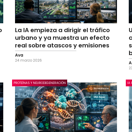
o
La IA empieza a dirigir el tráfico
urbano y ya muestra un efecto
a
real sobre atascos y emisiones
s
b
Ava
24 marzo 2026
A
2
PROTEÍNAS Y NEURODEGENERACIÓN
IA