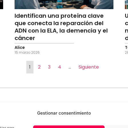
Identifican una proteína clave
U
que conecta la reparación del
ADN con la ELA, la demencia y el
cáncer
d
Alice
T
15 marzo 2026
2
1
2
3
4
…
Siguiente
Gestionar consentimiento
kies para