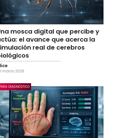
Una mosca digital que percibe y
ctúa: el avance que acerca la
imulación real de cerebros
iológicos
lice
3 marzo 2026
 PARA DIAGNÓSTICO