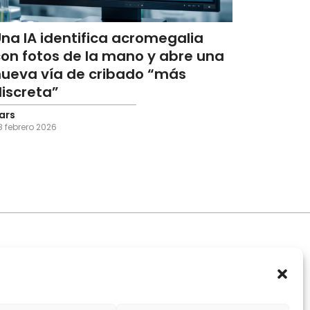
na IA identifica acromegalia
con fotos de la mano y abre una
nueva vía de cribado “más
iscreta”
ars
8 febrero 2026