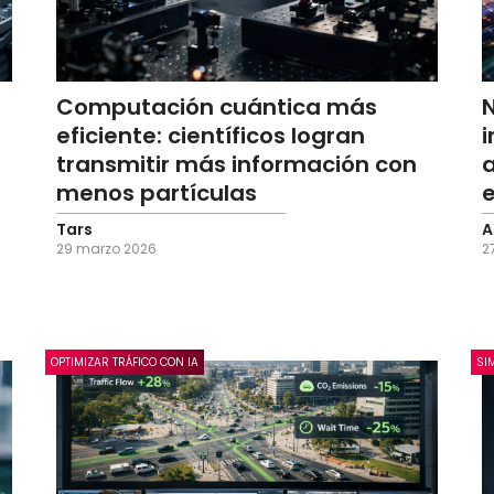
Computación cuántica más
eficiente: científicos logran
i
transmitir más información con
menos partículas
e
Tars
A
29 marzo 2026
2
OPTIMIZAR TRÁFICO CON IA
SI