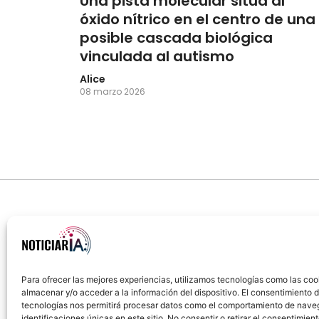
Una pista molecular sitúa al
óxido nítrico en el centro de una
posible cascada biológica
vinculada al autismo
Alice
08 marzo 2026
Para ofrecer las mejores experiencias, utilizamos tecnologías como las coo
almacenar y/o acceder a la información del dispositivo. El consentimiento 
Sobre Nosotros
Política de cookies
Política
tecnologías nos permitirá procesar datos como el comportamiento de nave
identificaciones únicas en este sitio. No consentir o retirar el consentimien