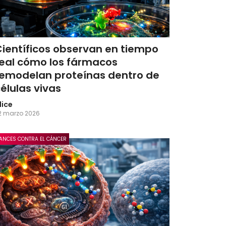
Científicos observan en tiempo
real cómo los fármacos
remodelan proteínas dentro de
élulas vivas
lice
2 marzo 2026
ANCES CONTRA EL CÁNCER