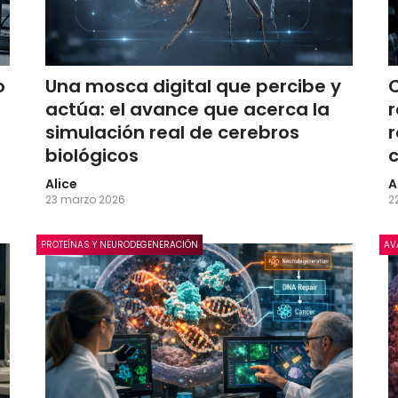
o
Una mosca digital que percibe y
actúa: el avance que acerca la
simulación real de cerebros
biológicos
c
Alice
A
23 marzo 2026
2
PROTEÍNAS Y NEURODEGENERACIÓN
AV