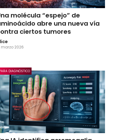
Una molécula “espejo” de
aminoácido abre una nueva vía
contra ciertos tumores
lice
3 marzo 2026
 PARA DIAGNÓSTICO