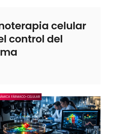
oterapia celular
l control del
toma
NÁMICA FÁRMACO-CELULAR