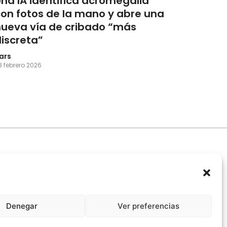
na IA identifica acromegalia
con fotos de la mano y abre una
nueva vía de cribado “más
iscreta”
ars
8 febrero 2026
Denegar
Ver preferencias
promiso Ético con la IA
Propiedad Intelectual