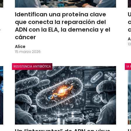
Identifican una proteína clave
que conecta la reparación del
e
ADN con la ELA, la demencia y el
cáncer
A
1
Alice
15 marzo 2026
RESISTENCIA ANTIBIÓTICA
IA