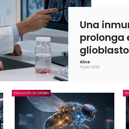
Una inmun
prolonga e
glioblas
Alice
11 julio 2026
SIMULACIÓN DE CEREBRO
DI