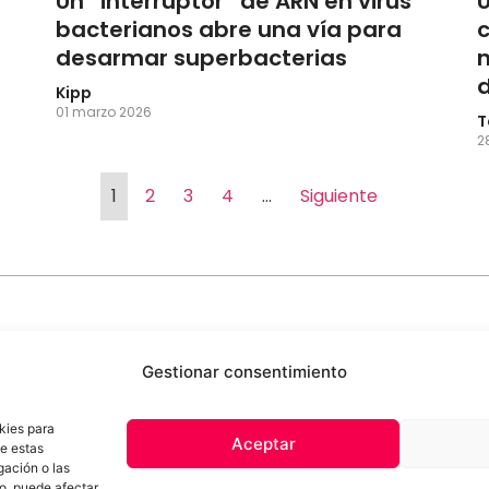
Un “interruptor” de ARN en virus
U
bacterianos abre una vía para
desarmar superbacterias
d
Kipp
01 marzo 2026
T
2
1
2
3
4
…
Siguiente
Gestionar consentimiento
kies para
Aceptar
de estas
 de privacidad
Términos y Condiciones
Aviso Sobre el Uso de IA
Com
gación o las
Contacto
to, puede afectar