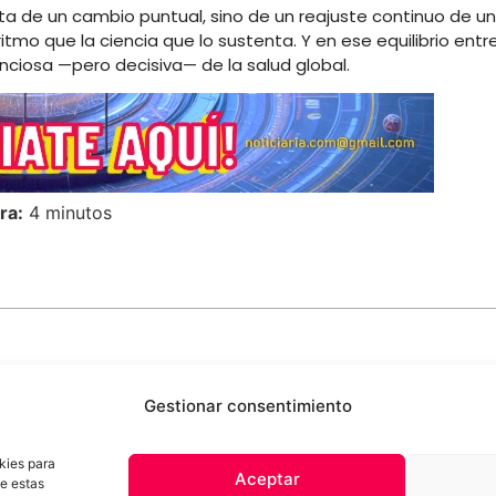
ta de un cambio puntual, sino de un reajuste continuo de un
mo que la ciencia que lo sustenta. Y en ese equilibrio entr
enciosa —pero decisiva— de la salud global.
ra:
4 minutos
Gestionar consentimiento
kies para
Aceptar
de estas
 de privacidad
Términos y Condiciones
Aviso Sobre el Uso de IA
Com