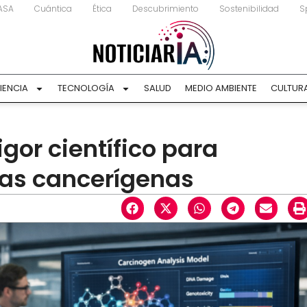
ASA
Cuántica
Ética
Descubrimiento
Sostenibilidad
S
IENCIA
TECNOLOGÍA
SALUD
MEDIO AMBIENTE
CULTUR
igor científico para
cias cancerígenas