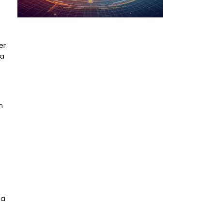
er
 a
n
ma