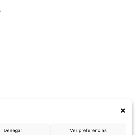
e
Denegar
Ver preferencias
promiso Ético con la IA
Propiedad Intelectual