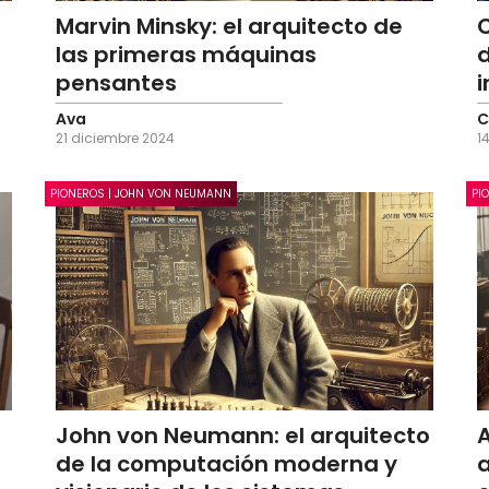
Marvin Minsky: el arquitecto de
las primeras máquinas
d
pensantes
Ava
C
21 diciembre 2024
1
PIONEROS | JOHN VON NEUMANN
PI
John von Neumann: el arquitecto
A
de la computación moderna y