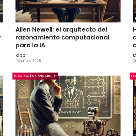
Allen Newell: el arquitecto del
H
r
razonamiento computacional
q
para la IA
Kipp
C
25 enero 2025
0
PIONEROS | MARVIN MINSKY
PI