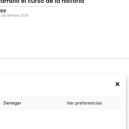
ambió el curso de la historia
ipp
1 diciembre 2024
Denegar
Ver preferencias
promiso Ético con la IA
Propiedad Intelectual