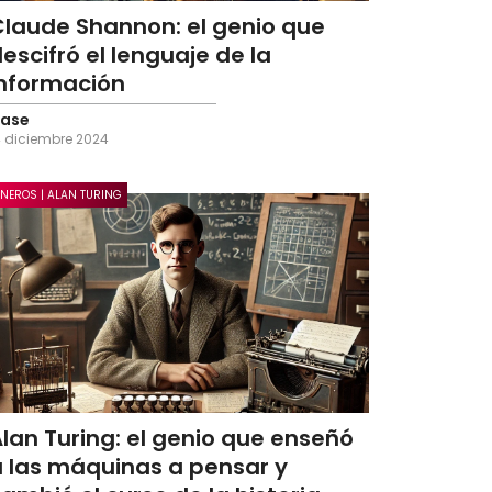
Claude Shannon: el genio que
escifró el lenguaje de la
información
ase
4 diciembre 2024
ONEROS | ALAN TURING
lan Turing: el genio que enseñó
a las máquinas a pensar y