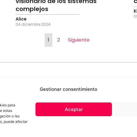
visionario de los sistemas
c
complejos
K
0
Alice
04 diciembre 2024
1
2
Siguiente
Gestionar consentimiento
kies para
Aceptar
de estas
 de privacidad
Términos y Condiciones
Aviso Sobre el Uso de IA
Com
gación o las
Contacto
to, puede afectar