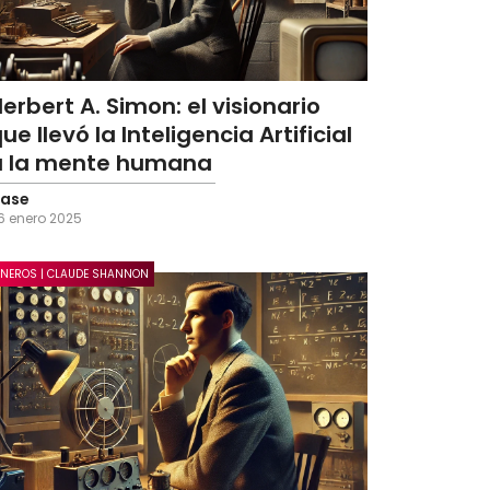
erbert A. Simon: el visionario
ue llevó la Inteligencia Artificial
a la mente humana
ase
6 enero 2025
ONEROS | CLAUDE SHANNON