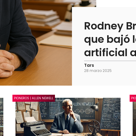
Rodney Br
que bajó l
artificial
Tars
28 marzo 2025
PIONEROS | ALLEN NEWELL
PI