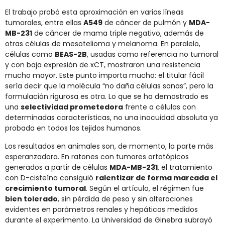
El trabajo probó esta aproximación en varias líneas
tumorales, entre ellas
A549
de cáncer de pulmón y
MDA-
MB-231
de cáncer de mama triple negativo, además de
otras células de mesotelioma y melanoma. En paralelo,
células como
BEAS-2B
, usadas como referencia no tumoral
y con baja expresión de xCT, mostraron una resistencia
mucho mayor. Este punto importa mucho: el titular fácil
sería decir que la molécula “no daña células sanas”, pero la
formulación rigurosa es otra. Lo que se ha demostrado es
una
selectividad prometedora
frente a células con
determinadas características, no una inocuidad absoluta ya
probada en todos los tejidos humanos.
Los resultados en animales son, de momento, la parte más
esperanzadora. En ratones con tumores ortotópicos
generados a partir de células
MDA-MB-231
, el tratamiento
con D-cisteína consiguió
ralentizar de forma marcada el
crecimiento tumoral
. Según el artículo, el régimen fue
bien tolerado
, sin pérdida de peso y sin alteraciones
evidentes en parámetros renales y hepáticos medidos
durante el experimento. La Universidad de Ginebra subrayó