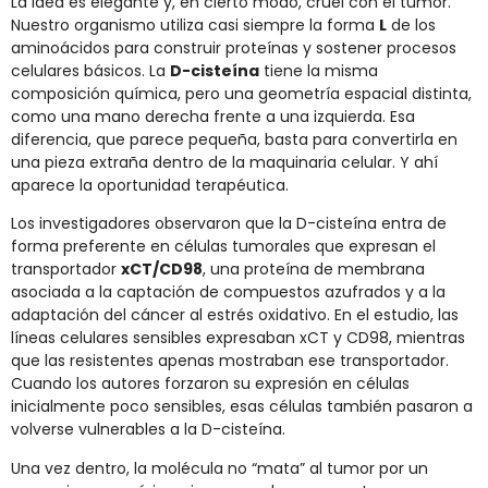
La idea es elegante y, en cierto modo, cruel con el tumor.
Nuestro organismo utiliza casi siempre la forma
L
de los
aminoácidos para construir proteínas y sostener procesos
celulares básicos. La
D-cisteína
tiene la misma
composición química, pero una geometría espacial distinta,
como una mano derecha frente a una izquierda. Esa
diferencia, que parece pequeña, basta para convertirla en
una pieza extraña dentro de la maquinaria celular. Y ahí
aparece la oportunidad terapéutica.
Los investigadores observaron que la D-cisteína entra de
forma preferente en células tumorales que expresan el
transportador
xCT/CD98
, una proteína de membrana
asociada a la captación de compuestos azufrados y a la
adaptación del cáncer al estrés oxidativo. En el estudio, las
líneas celulares sensibles expresaban xCT y CD98, mientras
que las resistentes apenas mostraban ese transportador.
Cuando los autores forzaron su expresión en células
inicialmente poco sensibles, esas células también pasaron a
volverse vulnerables a la D-cisteína.
Una vez dentro, la molécula no “mata” al tumor por un