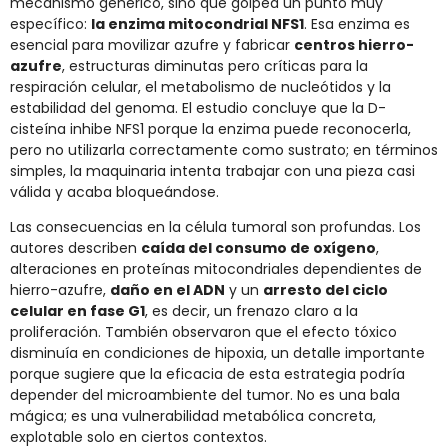
mecanismo genérico, sino que golpea un punto muy
específico:
la enzima mitocondrial NFS1
. Esa enzima es
esencial para movilizar azufre y fabricar
centros hierro-
azufre
, estructuras diminutas pero críticas para la
respiración celular, el metabolismo de nucleótidos y la
estabilidad del genoma. El estudio concluye que la D-
cisteína inhibe NFS1 porque la enzima puede reconocerla,
pero no utilizarla correctamente como sustrato; en términos
simples, la maquinaria intenta trabajar con una pieza casi
válida y acaba bloqueándose.
Las consecuencias en la célula tumoral son profundas. Los
autores describen
caída del consumo de oxígeno
,
alteraciones en proteínas mitocondriales dependientes de
hierro-azufre,
daño en el ADN
y un
arresto del ciclo
celular en fase G1
, es decir, un frenazo claro a la
proliferación. También observaron que el efecto tóxico
disminuía en condiciones de hipoxia, un detalle importante
porque sugiere que la eficacia de esta estrategia podría
depender del microambiente del tumor. No es una bala
mágica; es una vulnerabilidad metabólica concreta,
explotable solo en ciertos contextos.