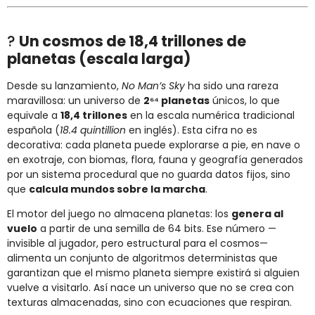
?
Un cosmos de 18,4 trillones de
planetas (escala larga)
Desde su lanzamiento,
No Man’s Sky
ha sido una rareza
maravillosa: un universo de
2⁶⁴ planetas
únicos, lo que
equivale a
18,4 trillones
en la escala numérica tradicional
española (
18.4 quintillion
en inglés). Esta cifra no es
decorativa: cada planeta puede explorarse a pie, en nave o
en exotraje, con biomas, flora, fauna y geografía generados
por un sistema procedural que no guarda datos fijos, sino
que
calcula mundos sobre la marcha
.
El motor del juego no almacena planetas: los
genera al
vuelo
a partir de una semilla de 64 bits. Ese número —
invisible al jugador, pero estructural para el cosmos—
alimenta un conjunto de algoritmos deterministas que
garantizan que el mismo planeta siempre existirá si alguien
vuelve a visitarlo. Así nace un universo que no se crea con
texturas almacenadas, sino con ecuaciones que respiran.