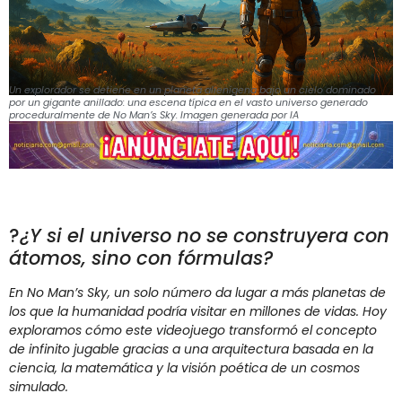
Un explorador se detiene en un planeta alienígena bajo un cielo dominado
por un gigante anillado: una escena típica en el vasto universo generado
proceduralmente de No Man’s Sky. Imagen generada por IA
?
¿Y si el universo no se construyera con
átomos, sino con fórmulas?
En No Man’s Sky, un solo número da lugar a más planetas de
los que la humanidad podría visitar en millones de vidas. Hoy
exploramos cómo este videojuego transformó el concepto
de infinito jugable gracias a una arquitectura basada en la
ciencia, la matemática y la visión poética de un cosmos
simulado.