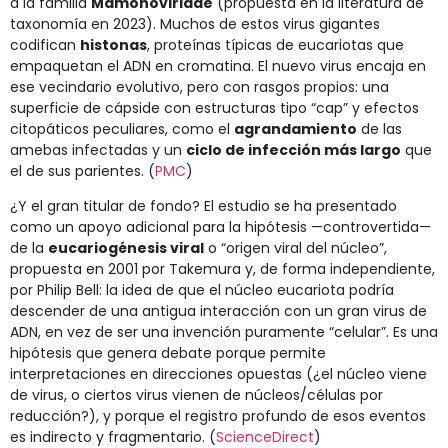
a la familia
Mamonoviridae
(propuesta en la literatura de
taxonomía en 2023). Muchos de estos virus gigantes
codifican
histonas
, proteínas típicas de eucariotas que
empaquetan el ADN en cromatina. El nuevo virus encaja en
ese vecindario evolutivo, pero con rasgos propios: una
superficie de cápside con estructuras tipo “cap” y efectos
citopáticos peculiares, como el
agrandamiento
de las
amebas infectadas y un
ciclo de infección más largo
que
el de sus parientes. (
PMC
)
¿Y el gran titular de fondo? El estudio se ha presentado
como un apoyo adicional para la hipótesis —controvertida—
de la
eucariogénesis viral
o “origen viral del núcleo”,
propuesta en 2001 por Takemura y, de forma independiente,
por Philip Bell: la idea de que el núcleo eucariota podría
descender de una antigua interacción con un gran virus de
ADN, en vez de ser una invención puramente “celular”. Es una
hipótesis que genera debate porque permite
interpretaciones en direcciones opuestas (¿el núcleo viene
de virus, o ciertos virus vienen de núcleos/células por
reducción?), y porque el registro profundo de esos eventos
es indirecto y fragmentario. (
ScienceDirect
)