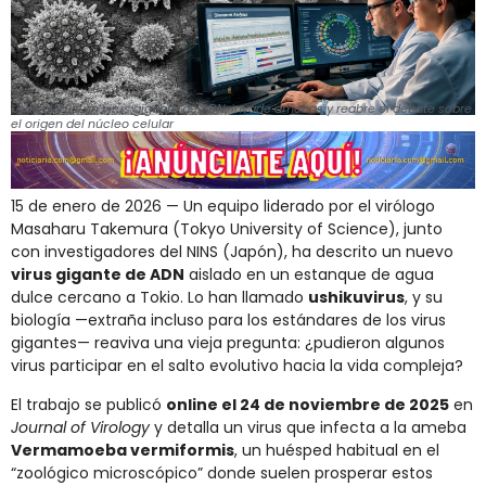
Ushikuvirus, un virus gigante de ADN, invade amebas y reabre el debate sobre
el origen del núcleo celular
15 de enero de 2026 — Un equipo liderado por el virólogo
Masaharu Takemura (Tokyo University of Science), junto
con investigadores del NINS (Japón), ha descrito un nuevo
virus gigante de ADN
aislado en un estanque de agua
dulce cercano a Tokio. Lo han llamado
ushikuvirus
, y su
biología —extraña incluso para los estándares de los virus
gigantes— reaviva una vieja pregunta: ¿pudieron algunos
virus participar en el salto evolutivo hacia la vida compleja?
El trabajo se publicó
online el 24 de noviembre de 2025
en
Journal of Virology
y detalla un virus que infecta a la ameba
Vermamoeba vermiformis
, un huésped habitual en el
“zoológico microscópico” donde suelen prosperar estos