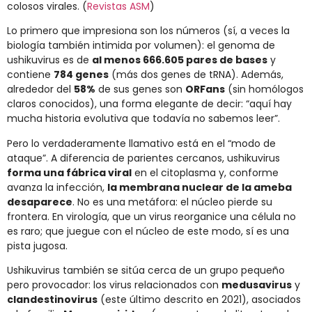
colosos virales. (
Revistas ASM
)
Lo primero que impresiona son los números (sí, a veces la
biología también intimida por volumen): el genoma de
ushikuvirus es de
al menos 666.605 pares de bases
y
contiene
784 genes
(más dos genes de tRNA). Además,
alrededor del
58%
de sus genes son
ORFans
(sin homólogos
claros conocidos), una forma elegante de decir: “aquí hay
mucha historia evolutiva que todavía no sabemos leer”.
Pero lo verdaderamente llamativo está en el “modo de
ataque”. A diferencia de parientes cercanos, ushikuvirus
forma una fábrica viral
en el citoplasma y, conforme
avanza la infección,
la membrana nuclear de la ameba
desaparece
. No es una metáfora: el núcleo pierde su
frontera. En virología, que un virus reorganice una célula no
es raro; que juegue con el núcleo de este modo, sí es una
pista jugosa.
Ushikuvirus también se sitúa cerca de un grupo pequeño
pero provocador: los virus relacionados con
medusavirus
y
clandestinovirus
(este último descrito en 2021), asociados