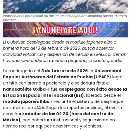
El nanosatélite mexicano Gxiba-1 se separa de la Estación Espacial
Internacional para iniciar su misión de observación volcánica desde la órbita
terrestre
El CubeSat, desplegado desde el módulo japonés Kibo a
primera hora del 3 de febrero de 2026, busca observar
actividad volcánica y dispersión de ceniza en México. Detrás
hay una idea poderosa: ciencia pequeña, impacto grande.
La madrugada del
3 de febrero de 2026
, la
Universidad
Popular Autónoma del Estado de Puebla (UPAEP)
logró
un hito con aroma a paciencia y a soldadura fina: el
nanosatélite Gxiba-1
fue
desplegado con éxito desde la
Estación Espacial Internacional (EEI)
, liberado desde el
módulo japonés Kibo
mediante el sistema de despliegue
de satélites de JAXA. Según los reportes públicos, el evento
ocurrió
alrededor de las 02:30 (hora del centro de
México)
, con cobertura institucional y seguimiento en
tiempo real por equipos académicos y técnicos.