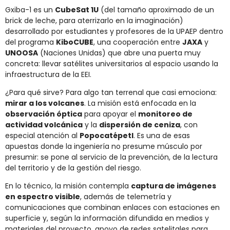
Gxiba-1 es un
CubeSat 1U
(del tamaño aproximado de un
brick de leche, para aterrizarlo en la imaginación)
desarrollado por estudiantes y profesores de la UPAEP dentro
del programa
KiboCUBE
, una cooperación entre
JAXA
y
UNOOSA
(Naciones Unidas) que abre una puerta muy
concreta: llevar satélites universitarios al espacio usando la
infraestructura de la EEI.
¿Para qué sirve? Para algo tan terrenal que casi emociona:
mirar a los volcanes
. La misión está enfocada en la
observación óptica
para apoyar el
monitoreo de
actividad volcánica
y la
dispersión de ceniza
, con
especial atención al
Popocatépetl
. Es una de esas
apuestas donde la ingeniería no presume músculo por
presumir: se pone al servicio de la prevención, de la lectura
del territorio y de la gestión del riesgo.
En lo técnico, la misión contempla
captura de imágenes
en espectro visible
, además de telemetría y
comunicaciones que combinan enlaces con estaciones en
superficie y, según la información difundida en medios y
materiales del proyecto, apoyo de redes satelitales para