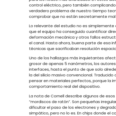
control eléctrico, pero también complicando 
verdadero problema de nuestro tiempo tecnol
comprobar que no están secretamente mal 
Lo relevante del estudio no es simplemente
que el equipo ha conseguido cuantificar direc
deformación mecánica y otros fallos estructu
el canal. Hasta ahora, buena parte de esa in
técnicas que sacrificaban resolución espacia
Uno de los hallazgos más inquietantes afecta a
grosor de apenas 5 nanómetros, los autores ob
interfaces, hasta el punto de que solo alred
la del silicio masivo convencional. Traducido
pensar en materiales perfectos, porque la i
comportamiento real del dispositivo.
La nota de Cornell describe algunos de eso
“mordiscos de ratón”. Son pequeñas irregul
dificultar el paso de los electrones y degrad
simpático, pero no lo es. En chips donde el c