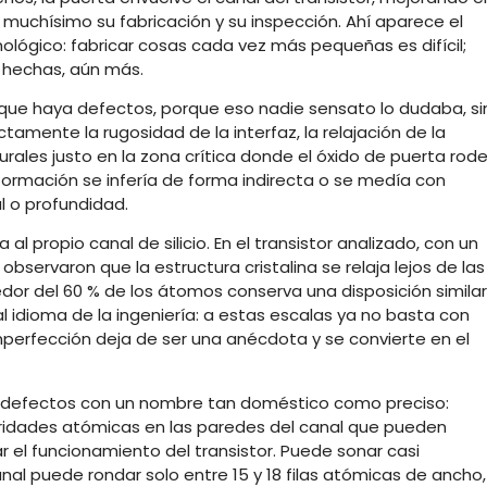
muchísimo su fabricación y su inspección. Ahí aparece el
ógico: fabricar cosas cada vez más pequeñas es difícil;
hechas, aún más.
 que haya defectos, porque eso nadie sensato lo dudaba, si
tamente la rugosidad de la interfaz, la relajación de la
rales justo en la zona crítica donde el óxido de puerta rod
formación se infería de forma indirecta o se medía con
l o profundidad.
l propio canal de silicio. En el transistor analizado, con un
servaron que la estructura cristalina se relaja lejos de las
edor del 60 % de los átomos conserva una disposición similar
 al idioma de la ingeniería: a estas escalas ya no basta con
mperfección deja de ser una anécdota y se convierte en el
s defectos con un nombre tan doméstico como preciso:
aridades atómicas en las paredes del canal que pueden
ar el funcionamiento del transistor. Puede sonar casi
anal puede rondar solo entre 15 y 18 filas atómicas de ancho,