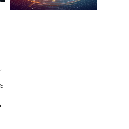
e
o
ía
n