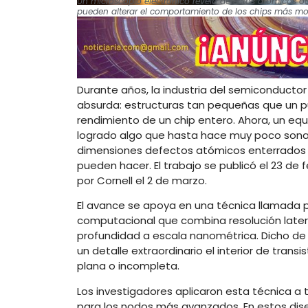
Un microscopio electrónico revela defectos atómicos oc
pueden alterar el comportamiento de los chips más m
Durante años, la industria del semiconductor
absurda: estructuras tan pequeñas que un 
rendimiento de un chip entero. Ahora, un equ
logrado algo que hasta hace muy poco sonaba
dimensiones defectos atómicos enterrados 
pueden hacer. El trabajo se publicó el 23 d
por Cornell el 2 de marzo.
El avance se apoya en una técnica llamada p
computacional que combina resolución late
profundidad a escala nanométrica. Dicho de
un detalle extraordinario el interior de tra
plana o incompleta.
Los investigadores aplicaron esta técnica a 
para los nodos más avanzados. En estos diseñ