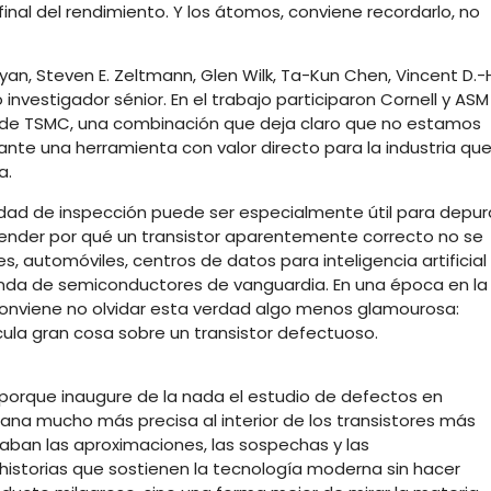
nal del rendimiento. Y los átomos, conviene recordarlo, no
yan, Steven E. Zeltmann, Glen Wilk, Ta-Kun Chen, Vincent D.-
 investigador sénior. En el trabajo participaron Cornell y ASM
o de TSMC, una combinación que deja claro que no estamos
nte una herramienta con valor directo para la industria qu
a.
dad de inspección puede ser especialmente útil para depur
ntender por qué un transistor aparentemente correcto no se
 automóviles, centros de datos para inteligencia artificial 
enda de semiconductores de vanguardia. En una época en la
conviene no olvidar esta verdad algo menos glamourosa:
calcula gran cosa sobre un transistor defectuoso.
o porque inaugure de la nada el estudio de defectos en
na mucho más precisa al interior de los transistores más
aban las aproximaciones, las sospechas y las
 historias que sostienen la tecnología moderna sin hacer