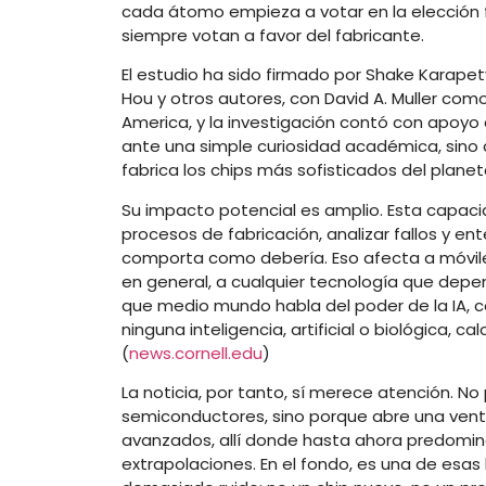
cada átomo empieza a votar en la elección fi
siempre votan a favor del fabricante.
El estudio ha sido firmado por Shake Karapet
Hou y otros autores, con David A. Muller como
America, y la investigación contó con apoy
ante una simple curiosidad académica, sino a
fabrica los chips más sofisticados del planet
Su impacto potencial es amplio. Esta capaci
procesos de fabricación, analizar fallos y e
comporta como debería. Eso afecta a móviles,
en general, a cualquier tecnología que dep
que medio mundo habla del poder de la IA, 
ninguna inteligencia, artificial o biológica, 
(
news.cornell.edu
)
La noticia, por tanto, sí merece atención. N
semiconductores, sino porque abre una venta
avanzados, allí donde hasta ahora predomin
extrapolaciones. En el fondo, es una de esas