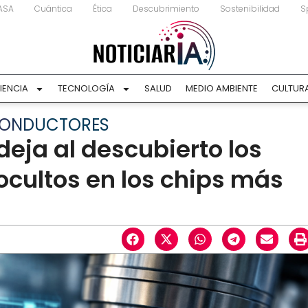
ASA
Cuántica
Ética
Descubrimiento
Sostenibilidad
S
IENCIA
TECNOLOGÍA
SALUD
MEDIO AMBIENTE
CULTUR
CONDUCTORES
eja al descubierto los
ocultos en los chips más