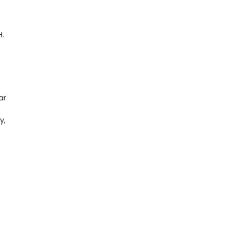
H.
e
ar
y,