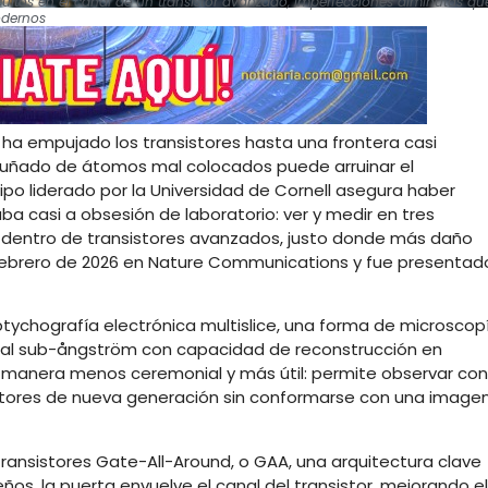
ultos en el canal de un transistor avanzado, imperfecciones diminutas qu
odernos
 ha empujado los transistores hasta una frontera casi
puñado de átomos mal colocados puede arruinar el
ipo liderado por la Universidad de Cornell asegura haber
 casi a obsesión de laboratorio: ver y medir en tres
dentro de transistores avanzados, justo donde más daño
e febrero de 2026 en Nature Communications y fue presentad
tychografía electrónica multislice, una forma de microscop
ral sub-ångström con capacidad de reconstrucción en
 manera menos ceremonial y más útil: permite observar con
nsistores de nueva generación sin conformarse con una image
transistores Gate-All-Around, o GAA, una arquitectura clave
os, la puerta envuelve el canal del transistor, mejorando el