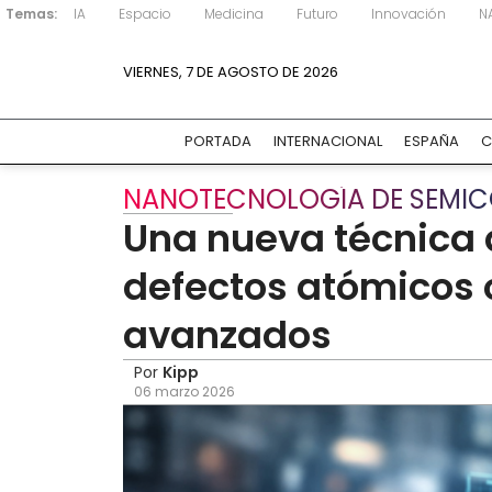
Temas:
IA
Espacio
Medicina
Futuro
Innovación
N
VIERNES, 7 DE AGOSTO DE 2026
PORTADA
INTERNACIONAL
ESPAÑA
C
NANOTECNOLOGÍA DE SEMI
Una nueva técnica d
defectos atómicos 
avanzados
Por
Kipp
06 marzo 2026