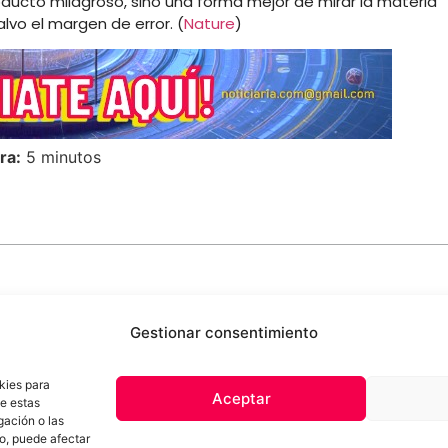
oducto milagroso, sino una forma mejor de mirar la materia
lvo el margen de error. (
Nature
)
ra:
5 minutos
Gestionar consentimiento
kies para
Aceptar
de estas
 de privacidad
Términos y Condiciones
Aviso Sobre el Uso de IA
Com
gación o las
Contacto
to, puede afectar