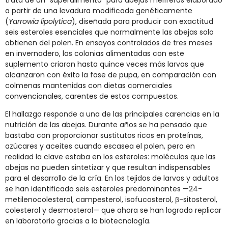
trata de un “superalimento” para abejas melíferas elaborado
a partir de una levadura modificada genéticamente
(
Yarrowia lipolytica
), diseñada para producir con exactitud
seis esteroles esenciales que normalmente las abejas solo
obtienen del polen. En ensayos controlados de tres meses
en invernadero, las colonias alimentadas con este
suplemento criaron hasta quince veces más larvas que
alcanzaron con éxito la fase de pupa, en comparación con
colmenas mantenidas con dietas comerciales
convencionales, carentes de estos compuestos.
El hallazgo responde a una de las principales carencias en la
nutrición de las abejas. Durante años se ha pensado que
bastaba con proporcionar sustitutos ricos en proteínas,
azúcares y aceites cuando escasea el polen, pero en
realidad la clave estaba en los esteroles: moléculas que las
abejas no pueden sintetizar y que resultan indispensables
para el desarrollo de la cría. En los tejidos de larvas y adultos
se han identificado seis esteroles predominantes —24-
metilenocolesterol, campesterol, isofucosterol, β-sitosterol,
colesterol y desmosterol— que ahora se han logrado replicar
en laboratorio gracias a la biotecnología.