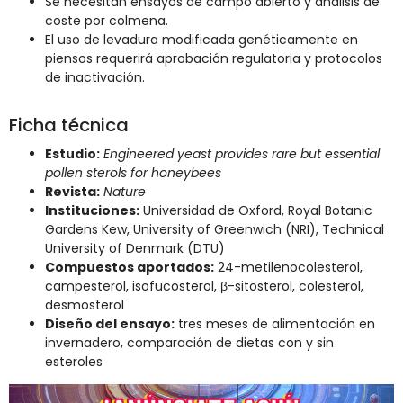
Se necesitan ensayos de campo abierto y análisis de
coste por colmena.
El uso de levadura modificada genéticamente en
piensos requerirá aprobación regulatoria y protocolos
de inactivación.
Ficha técnica
Estudio:
Engineered yeast provides rare but essential
pollen sterols for honeybees
Revista:
Nature
Instituciones:
Universidad de Oxford, Royal Botanic
Gardens Kew, University of Greenwich (NRI), Technical
University of Denmark (DTU)
Compuestos aportados:
24-metilenocolesterol,
campesterol, isofucosterol, β-sitosterol, colesterol,
desmosterol
Diseño del ensayo:
tres meses de alimentación en
invernadero, comparación de dietas con y sin
esteroles