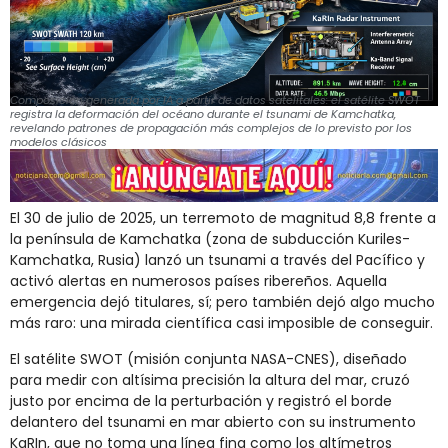
Composición generada por IA a partir de datos satelitales: el satélite SWOT
registra la deformación del océano durante el tsunami de Kamchatka,
revelando patrones de propagación más complejos de lo previsto por los
modelos clásicos
El 30 de julio de 2025, un terremoto de magnitud 8,8 frente a
la península de Kamchatka (zona de subducción Kuriles-
Kamchatka, Rusia) lanzó un tsunami a través del Pacífico y
activó alertas en numerosos países ribereños. Aquella
emergencia dejó titulares, sí; pero también dejó algo mucho
más raro: una mirada científica casi imposible de conseguir.
El satélite SWOT (misión conjunta NASA-CNES), diseñado
para medir con altísima precisión la altura del mar, cruzó
justo por encima de la perturbación y registró el borde
delantero del tsunami en mar abierto con su instrumento
KaRIn, que no toma una línea fina como los altímetros