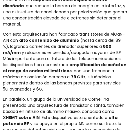
diseñada
, que reduce la barrera de energía en la interfaz, y
una estructura de canal dopado por polarización que genera
una concentración elevada de electrones sin deteriorar el
material.
Con esta arquitectura han fabricado transistores de AlGaN-
AlN con
alto contenido de aluminio
(hasta cerca del 89
%), logrando corrientes de drenador superiores a
500
mA/mm
y relaciones encendido/apagado mayores de 10⁹.
Más importante para el futuro de las telecomunicaciones:
los dispositivos han demostrado
amplificación de señal en
el rango de ondas milimétricas
, con una frecuencia
máxima de oscilación cercana a
79 GHz
, situándolos
plenamente dentro de las bandas previstas para servicios
5G avanzados y 6G.
En paralelo, un grupo de la Universidad de Cornell ha
presentado una arquitectura de transistor distinta, también
basada en nitruro de aluminio masivo, conocida como
XHEMT sobre AlN
. Este dispositivo está orientado a
alta
potencia RF
y se apoya en el propio AlN como sustrato, lo
que reduce defectos cristalinos, mejora la evacuación de