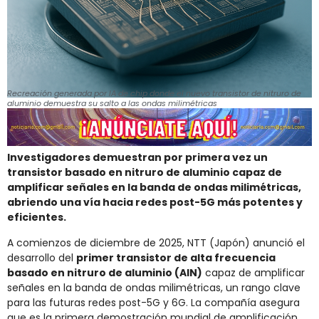
Recreación generada por IA de chip donde el nuevo transistor de nitruro de
aluminio demuestra su salto a las ondas milimétricas
Investigadores demuestran por primera vez un
transistor basado en nitruro de aluminio capaz de
amplificar señales en la banda de ondas milimétricas,
abriendo una vía hacia redes post-5G más potentes y
eficientes.
A comienzos de diciembre de 2025, NTT (Japón) anunció el
desarrollo del
primer transistor de alta frecuencia
basado en nitruro de aluminio (AlN)
capaz de amplificar
señales en la banda de ondas milimétricas, un rango clave
para las futuras redes post-5G y 6G. La compañía asegura
que es la primera demostración mundial de amplificación