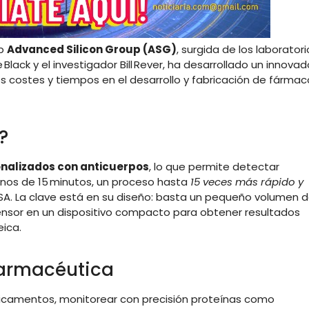
up
Advanced Silicon Group (ASG)
, surgida de los laboratori
 Black y el investigador Bill Rever, ha desarrollado un innovad
s costes y tiempos en el desarrollo y fabricación de fármac
?
ionalizados con anticuerpos
, lo que permite detectar
nos de 15 minutos, un proceso hasta
15 veces más rápido y
SA
.
La clave está en su diseño: basta un pequeño volumen 
sensor en un dispositivo compacto para obtener resultados
eica.
farmacéutica
icamentos, monitorear con precisión proteínas como