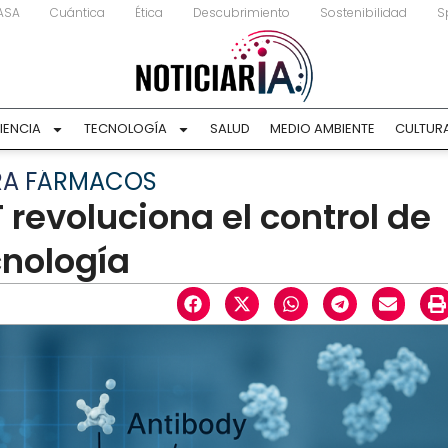
ASA
Cuántica
Ética
Descubrimiento
Sostenibilidad
S
IENCIA
TECNOLOGÍA
SALUD
MEDIO AMBIENTE
CULTUR
RA FÁRMACOS
 revoluciona el control de
cnología