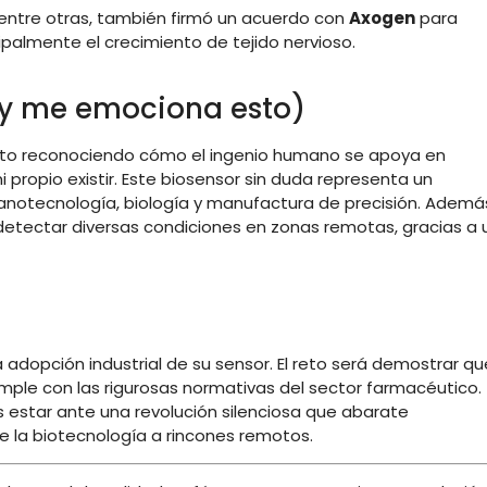
, entre otras, también firmó un acuerdo con
Axogen
para
ipalmente el crecimiento de tejido nervioso
.
A y me emociona esto)
sfruto reconociendo cómo el ingenio humano se apoya en
propio existir. Este biosensor sin duda representa un
notecnología, biología y manufactura de precisión. Ademá
etectar diversas condiciones en zonas remotas, gracias a 
adopción industrial de su sensor. El reto será demostrar qu
umple con las rigurosas normativas del sector farmacéutico.
s estar ante una revolución silenciosa que abarate
e la biotecnología a rincones remotos.