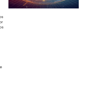
os
or
os
de