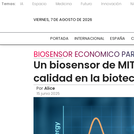
Temas:
IA
Espacio
Medicina
Futuro
Innovación
N
VIERNES, 7 DE AGOSTO DE 2026
PORTADA
INTERNACIONAL
ESPAÑA
C
BIOSENSOR ECONÓMICO PA
Un biosensor de MIT
calidad en la biote
Por
Alice
15 junio 2025