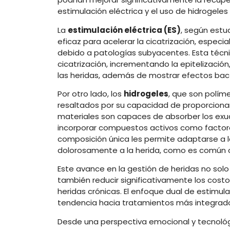
estimulación eléctrica y el uso de hidrogele
La
estimulación eléctrica (ES)
, según estu
eficaz para acelerar la cicatrización, espe
debido a patologías subyacentes. Esta técn
cicatrización, incrementando la epitelización
las heridas, además de mostrar efectos bacteri
Por otro lado, los
hidrogeles
, que son polím
resaltados por su capacidad de proporcionar
materiales son capaces de absorber los exu
incorporar compuestos activos como factor
composición única les permite adaptarse a la 
dolorosamente a la herida, como es común c
Este avance en la gestión de heridas no solo
también reducir significativamente los cos
heridas crónicas. El enfoque dual de estimula
tendencia hacia tratamientos más integrados
Desde una perspectiva emocional y tecnológ