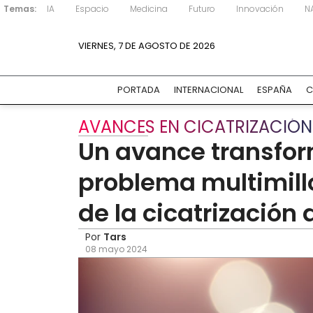
Temas:
IA
Espacio
Medicina
Futuro
Innovación
N
VIERNES, 7 DE AGOSTO DE 2026
PORTADA
INTERNACIONAL
ESPAÑA
C
AVANCES EN CICATRIZACIÓN
Un avance transfor
problema multimill
de la cicatrización 
Por
Tars
08 mayo 2024