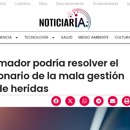
ASA
Cuántica
Ética
Descubrimiento
Sostenibilidad
S
IENCIA
TECNOLOGÍA
SALUD
MEDIO AMBIENTE
CULTUR
mador podría resolver el
onario de la mala gestión
de heridas