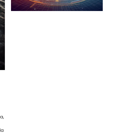
a,
la