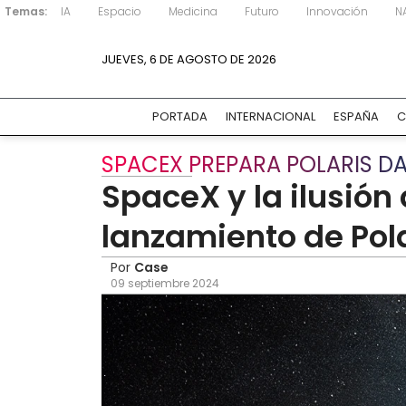
Temas:
IA
Espacio
Medicina
Futuro
Innovación
N
JUEVES, 6 DE AGOSTO DE 2026
PORTADA
INTERNACIONAL
ESPAÑA
C
SPACEX PREPARA POLARIS D
SpaceX y la ilusión
lanzamiento de Pol
Por
Case
09 septiembre 2024