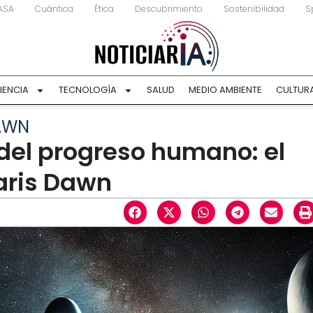
ASA
Cuántica
Ética
Descubrimiento
Sostenibilidad
S
IENCIA
TECNOLOGÍA
SALUD
MEDIO AMBIENTE
CULTUR
AWN
 del progreso humano: el
aris Dawn