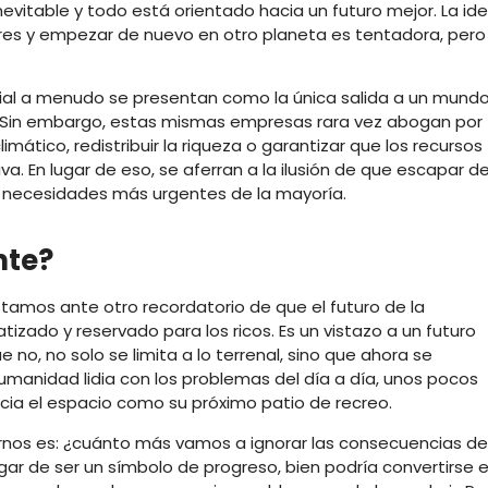
evitable y todo está orientado hacia un futuro mejor. La id
es y empezar de nuevo en otro planeta es tentadora, pero
ial a menudo se presentan como la única salida a un mund
 Sin embargo, estas mismas empresas rara vez abogan por
imático, redistribuir la riqueza o garantizar que los recursos
a. En lugar de eso, se aferran a la ilusión de que escapar d
las necesidades más urgentes de la mayoría.
nte?
estamos ante otro recordatorio de que el futuro de la
izado y reservado para los ricos. Es un vistazo a un futuro
 no, no solo se limita a lo terrenal, sino que ahora se
humanidad lidia con los problemas del día a día, unos pocos
acia el espacio como su próximo patio de recreo.
os es: ¿cuánto más vamos a ignorar las consecuencias de
ugar de ser un símbolo de progreso, bien podría convertirse 