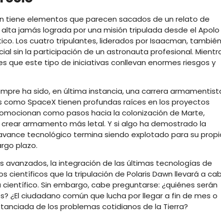
awn tiene elementos que parecen sacados de un relato de
s alta jamás lograda por una misión tripulada desde el Apolo
tico. Los cuatro tripulantes, liderados por Isaacman, tambié
ial sin la participación de un astronauta profesional. Mientr
 es que este tipo de iniciativas conllevan enormes riesgos y
iempre ha sido, en última instancia, una carrera armamentist
 como SpaceX tienen profundas raíces en los proyectos
promocionan como pasos hacia la colonización de Marte,
crear armamento más letal. Y si algo ha demostrado la
vance tecnológico termina siendo explotado para su propi
argo plazo.
os avanzados, la integración de las últimas tecnologías de
 científicos que la tripulación de Polaris Dawn llevará a ca
 científico. Sin embargo, cabe preguntarse: ¿quiénes serán
? ¿El ciudadano común que lucha por llegar a fin de mes o
tanciada de los problemas cotidianos de la Tierra?