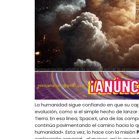
Representación artística de la nueva era de la explorac
La humanidad sigue confiando en que su capa
evolución, como si el simple hecho de lanzar 
Tierra. En esa línea, SpaceX, una de las co
continúa pavimentando el camino hacia lo que
humanidad». Esta vez, lo hace con la misión
exploración espacial… al menos, así lo asegu