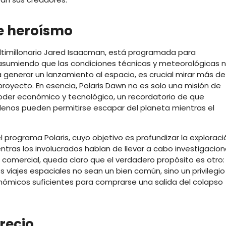
e heroísmo
ultimillonario Jared Isaacman, está programada para
sumiendo que las condiciones técnicas y meteorológicas 
eda generar un lanzamiento al espacio, es crucial mirar más de
royecto. En esencia, Polaris Dawn no es solo una misión de
oder económico y tecnológico, un recordatorio de que
 llenos pueden permitirse escapar del planeta mientras el
 programa Polaris, cuyo objetivo es profundizar la exploraci
entras los involucrados hablan de llevar a cabo investigacio
al comercial, queda claro que el verdadero propósito es otro:
os viajes espaciales no sean un bien común, sino un privilegio
nómicos suficientes para comprarse una salida del colapso
recio