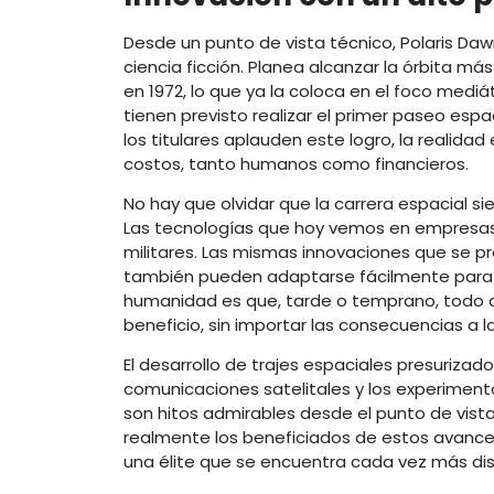
Desde un punto de vista técnico, Polaris D
ciencia ficción. Planea alcanzar la órbita má
en 1972, lo que ya la coloca en el foco mediá
tienen previsto realizar el primer paseo espac
los titulares aplauden este logro, la realidad
costos, tanto humanos como financieros.
No hay que olvidar que la carrera espacial s
Las tecnologías que hoy vemos en empresas
militares. Las mismas innovaciones que se 
también pueden adaptarse fácilmente para 
humanidad es que, tarde o temprano, todo a
beneficio, sin importar las consecuencias a l
El desarrollo de trajes espaciales presurizad
comunicaciones satelitales y los experimentos
son hitos admirables desde el punto de vista
realmente los beneficiados de estos avances
una élite que se encuentra cada vez más dis