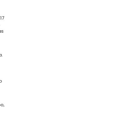
 17
n
as
a.
o
bo,