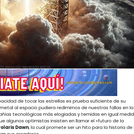
ión espacial generada por IA.
cidad de tocar las estrellas es prueba suficiente de su
metal al espacio pudiera redimirnos de nuestras fallas en la
mpañías tecnológicas más elogiadas y temidas en igual medid
 algunos optimistas insisten en llamar el «futuro de la
Polaris Dawn
, la cual promete ser un hito para la historia de 
ran sus creadores.