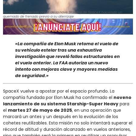
Recreación generada por IA de la nave Starship de SpaceX haciendo un
quemado de frenado previo a su aterrizaje
«La compañía de Elon Musk retoma el vuelo de
su vehículo estelar tras una exhaustiva
investigación que reveló fallos estructurales en
el vuelo anterior. La FAA autoriza un nuevo
intento con mejoras clave y mayores medidas
de seguridad.»
SpaceX vuelve a apostar por el espacio profundo. La
compañía fundada por Elon Musk ha confirmado el
noveno
lanzamiento de su sistema Starship-Super Heavy
para
el
martes 27 de mayo de 2025
, en una operación que
marcará un antes y un después en la evolución de los
cohetes reutilizables. Esta misión no solo intentará superar el
récord de altitud y duración alcanzado en vuelos anteriores,
sino que también será la primera en reutilizar un propulsor