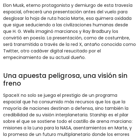
Elon
Musk,
eterno
protagonista
y
demiurgo
de
esta
travesía
espacial,
ofrecerá
una
presentación
antes
del
vuelo
para
desglosar
la
hoja
de
ruta
hacia
Marte,
esa
quimera
oxidada
que
sigue
seduciendo
a
las
civilizaciones
humanas
desde
que
H.
G.
Wells
imaginó
marcianos
y
Ray
Bradbury
los
convirtió
en
poesía.
La
presentación,
como
de
costumbre,
será
transmitida
a
través
de
la
red
X,
antaño
conocida
como
Twitter,
otro
cadáver
digital
resucitado
por
el
empecinamiento
de
su
actual
dueño.
Una
apuesta
peligrosa,
una
visión
sin
freno
SpaceX
no
solo
se
juega
el
prestigio
de
un
programa
espacial
que
ha
consumido
más
recursos
que
los
que
la
mayoría
de
naciones
destinan
a
defensa,
sino
también
la
credibilidad
de
su
visión
interplanetaria.
Starship
es
el
pilar
sobre
el
que
se
sostiene
todo
el
castillo
de
arena
marciano:
misiones
a
la
Luna
para
la
NASA,
asentamientos
en
Marte,
y
la
promesa
de
un
futuro
multiplanetario
donde
los
errores