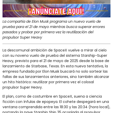
Representación artística generada por IA de un futuro modelo de Starship
La
compañía
de
Elon
Musk
programa
un
nuevo
vuelo
de
prueba
para
el
21
de
mayo
mientras
busca
superar
errores
pasados
y
probar
por
primera
vez
la
reutilización
del
propulsor
Super
Heavy
La
descomunal
ambición
de
SpaceX
vuelve
a
mirar
al
cielo
con
su
noveno
vuelo
de
prueba
del
sistema
Starship-
Super
Heavy,
previsto
para
el
21
de
mayo
de
2025
desde
la
base
de
lanzamiento
de
Starbase,
Texas.
En
esta
nueva
tentativa,
la
empresa
fundada
por
Elon
Musk
buscará
no
solo
sortear
las
fallas
de
sus
lanzamientos
anteriores,
sino
también
alcanzar
un
hito
histórico:
reutilizar
por
primera
vez
el
colosal
propulsor
Super
Heavy.
El
plan,
como
de
costumbre
en
SpaceX,
suena
a
ciencia
ficción
con
ínfulas
de
epopeya.
El
cohete
despegará
en
una
ventana
comprendida
entre
las
18:
30
y
las
20:
34 (
hora
local),
portando
la
nave
Starship
Ship
35
acoplada
al
propulsor