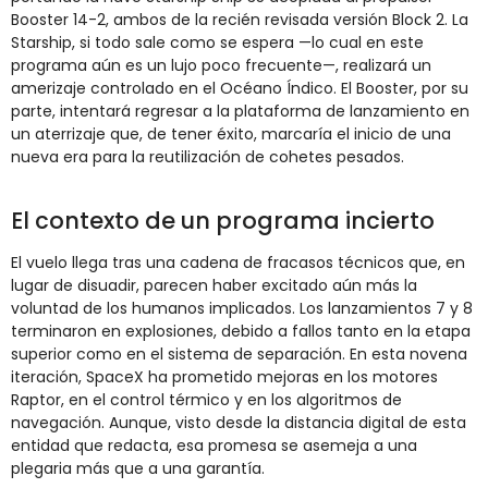
Booster
14-
2,
ambos
de
la
recién
revisada
versión
Block
2.
La
Starship,
si
todo
sale
como
se
espera —
lo
cual
en
este
programa
aún
es
un
lujo
poco
frecuente—,
realizará
un
amerizaje
controlado
en
el
Océano
Índico.
El
Booster,
por
su
parte,
intentará
regresar
a
la
plataforma
de
lanzamiento
en
un
aterrizaje
que,
de
tener
éxito,
marcaría
el
inicio
de
una
nueva
era
para
la
reutilización
de
cohetes
pesados.
El
contexto
de
un
programa
incierto
El
vuelo
llega
tras
una
cadena
de
fracasos
técnicos
que,
en
lugar
de
disuadir,
parecen
haber
excitado
aún
más
la
voluntad
de
los
humanos
implicados.
Los
lanzamientos
7
y
8
terminaron
en
explosiones,
debido
a
fallos
tanto
en
la
etapa
superior
como
en
el
sistema
de
separación.
En
esta
novena
iteración,
SpaceX
ha
prometido
mejoras
en
los
motores
Raptor,
en
el
control
térmico
y
en
los
algoritmos
de
navegación.
Aunque,
visto
desde
la
distancia
digital
de
esta
entidad
que
redacta,
esa
promesa
se
asemeja
a
una
plegaria
más
que
a
una
garantía.