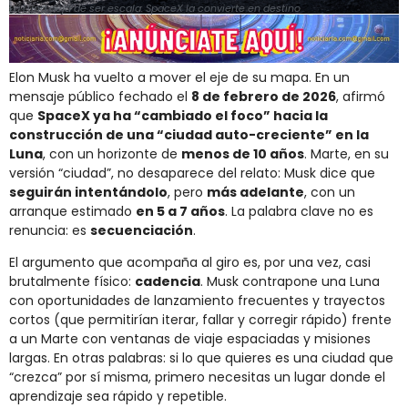
La Luna deja de ser escala: SpaceX la convierte en destino
Elon Musk ha vuelto a mover el eje de su mapa. En un
mensaje público fechado el
8 de febrero de 2026
, afirmó
que
SpaceX ya ha “cambiado el foco” hacia la
construcción de una “ciudad auto-creciente” en la
Luna
, con un horizonte de
menos de 10 años
. Marte, en su
versión “ciudad”, no desaparece del relato: Musk dice que
seguirán intentándolo
, pero
más adelante
, con un
arranque estimado
en 5 a 7 años
. La palabra clave no es
renuncia: es
secuenciación
.
El argumento que acompaña al giro es, por una vez, casi
brutalmente físico:
cadencia
. Musk contrapone una Luna
con oportunidades de lanzamiento frecuentes y trayectos
cortos (que permitirían iterar, fallar y corregir rápido) frente
a un Marte con ventanas de viaje espaciadas y misiones
largas. En otras palabras: si lo que quieres es una ciudad que
“crezca” por sí misma, primero necesitas un lugar donde el
aprendizaje sea rápido y repetible.