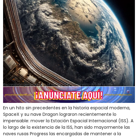
Recreación generada por IA del planeta Tierra visto desde la ISS.
En un hito sin precedentes en la historia espacial moderna,
SpaceX y su nave Dragon lograron recientemente lo
impensable: mover la Estación Espacial Internacional (ISS). A
lo largo de la existencia de la ISS, han sido mayormente las
naves rusas Progress las encargadas de mantener a la