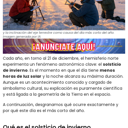
Representación visual del solsticio de invierno, con el Sol bajo en el horizonte
y la inclinación del eje terrestre como causa del día más corto del año.
Imagen generada por IA
Cada año, en torno al 21 de diciembre, el hemisferio norte
experimenta un fenómeno astronómico clave: el
solsticio
de invierno
. Es el momento en que el día tiene
menos
horas de luz solar
y la noche alcanza su máxima duración.
Aunque es un acontecimiento conocido y cargado de
simbolismo cultural, su explicación es puramente científica
y está ligada a la geometría de la Tierra en el espacio.
A continuación, desgranamos qué ocurre exactamente y
por qué este día es el más corto del año.
Qué es el solsticio de invierno