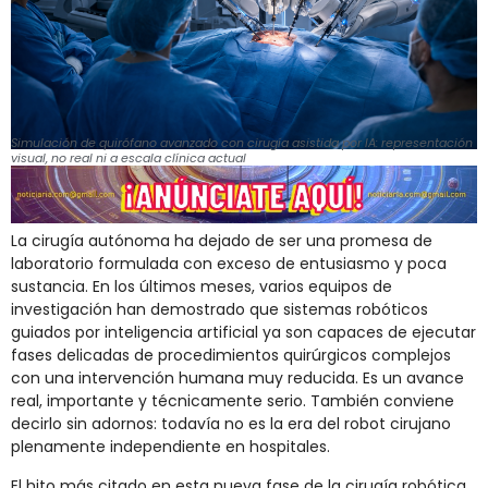
Simulación de quirófano avanzado con cirugía asistida por IA: representación
visual, no real ni a escala clínica actual
La cirugía autónoma ha dejado de ser una promesa de
laboratorio formulada con exceso de entusiasmo y poca
sustancia. En los últimos meses, varios equipos de
investigación han demostrado que sistemas robóticos
guiados por inteligencia artificial ya son capaces de ejecutar
fases delicadas de procedimientos quirúrgicos complejos
con una intervención humana muy reducida. Es un avance
real, importante y técnicamente serio. También conviene
decirlo sin adornos: todavía no es la era del robot cirujano
plenamente independiente en hospitales.
El hito más citado en esta nueva fase de la cirugía robótica