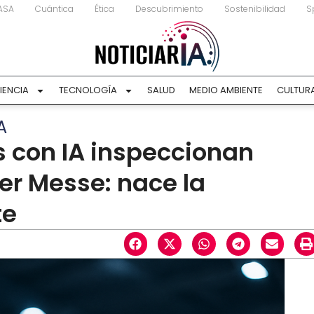
ASA
Cuántica
Ética
Descubrimiento
Sostenibilidad
S
IENCIA
TECNOLOGÍA
SALUD
MEDIO AMBIENTE
CULTUR
A
 con IA inspeccionan
er Messe: nace la
te