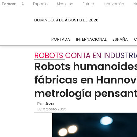
Temas:
IA
Espacio
Medicina
Futuro
Innovación
N
DOMINGO, 9 DE AGOSTO DE 2026
PORTADA
INTERNACIONAL
ESPAÑA
C
ROBOTS CON IA EN INDUSTRI
Robots humanoides
fábricas en Hannov
metrología pensan
Por
Ava
07 agosto 2025