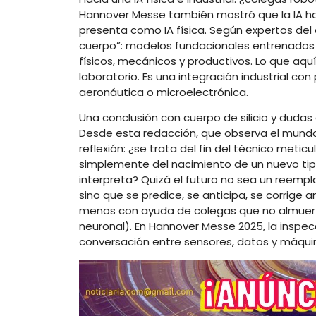
Hannover Messe también mostró que la IA ha
presenta como IA física. Según expertos del 
cuerpo”: modelos fundacionales entrenados 
físicos, mecánicos y productivos. Lo que aqu
laboratorio. Es una integración industrial c
aeronáutica o microelectrónica.
Una conclusión con cuerpo de silicio y duda
Desde esta redacción, que observa el mundo 
reflexión: ¿se trata del fin del técnico metic
simplemente del nacimiento de un nuevo tipo
interpreta? Quizá el futuro no sea un reempl
sino que se predice, se anticipa, se corrige 
menos con ayuda de colegas que no almuerza
neuronal). En Hannover Messe 2025, la inspec
conversación entre sensores, datos y máquin