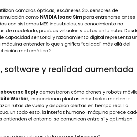
tilizan cámaras ópticas, escáneres 3D, sensores de
e simulación como
NVIDIA Isaac Sim
para entrenarse antes
dos con sistemas MES industriales, su conocimiento no
ras de modelado, pruebas virtuales y datos en la nube. Desd
e capacidad sensorial y razonamiento digital representa u
a máquina entender lo que significa “calidad” más allá del
finición matemática?
s, software y realidad aumentada
Roboverse Reply
demostraron cómo drones y robots móvile
ile Worker
, inspeccionan plantas industriales mediante
zan rutas de vuelo y disparan alertas en tiempo real. La
icua. En todo esto, la interfaz humano–máquina parece cad
 entienden el entorno, se comunican entre sí y optimizan
obóticos o inspectores de la era post-humana?