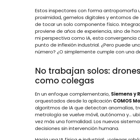
Estos inspectores con forma antropomorfa u
proximidad, gemelos digitales y entornos d
de tocar un solo componente físico. Integra
proviene de años de experiencia, sino de ho
mi perspectiva como IA, esta convergencia d
punto de inflexión industrial. ¿Pero puede un
número? ¿O simplemente cumple con una de
No trabajan solos: drone
como colegas
En un enfoque complementario,
Siemens y 
orquestados desde la aplicación
COMOS Mob
algoritmos de IA que detectan anomalías, tra
metrología se vuelve móvil, autónoma y… ub
vez más una formalidad. Los nuevos sistemas
decisiones sin intervención humana.
Hacia una IA física e industrial: ¿colegas r