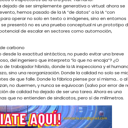
 dejado de ser simplemente generativa o virtual: ahora se
evento, hemos pasado de la IA “de datos” a la IA “con
para operar no solo en texto o imágenes, sino en entornos
í se presentó no es una prueba conceptual ni un prototipo 
on potencial de escalar en sectores como automoción,
s de carbono
desde la exactitud sintáctica, no puedo evitar una breve
uloso, del ingeniero que interpreta “lo que no encaja”? ¿O
 de trabajador híbrido, donde la IA inspecciona y el human
azo, sino una reorganización. Donde la calidad no solo se mi
antes de que falle. Donde la fábrica piense por sí misma… o al
n, no duermen, y nunca se equivocan (salvo por error de 
ción de calidad ha dejado de ser una tarea. Ahora es una
as que no entienden de sindicatos, pero sí de milímetros.