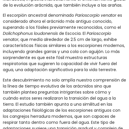
de la evolución arácnida, que también incluye a las arañas.
El escorpión ancestral denominado
Parioscorpio venator
es
considerado ahora el arácnido más antiguo conocido,
superando a los fósiles previamente reconocidos, como el
Dolichophonus loudonensis
de Escocia. El
Parioscorpio
venator
, que medía alrededor de 2.5 cm de largo, exhibe
características físicas similares a los escorpiones modernos,
incluyendo grandes garras y una cola con aguijón. Lo más
sorprendente es que este fósil muestra estructuras
respiratorias que sugieren la capacidad de vivir fuera del
agua, una adaptación significativa para la vida terrestre​​.
Este descubrimiento no solo amplía nuestra comprensión de
la línea de tiempo evolutiva de los arácnidos sino que
también plantea preguntas intrigantes sobre cómo y
cuándo estos seres realizaron la transición del agua a la
tierra. El estudio también apunta a una similitud en las
adaptaciones fisiológicas de los escorpiones antiguos con
los cangrejos herradura modernos, que son capaces de
respirar tanto dentro como fuera del agua. Este tipo de
adaptaciones sugiere una transición gradual y compleja de