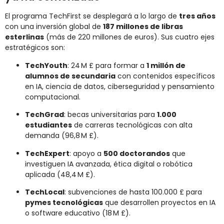
El programa TechFirst se desplegará a lo largo de
tres años
con una inversión global de
187 millones de libras
esterlinas
(más de 220 millones de euros). Sus cuatro ejes
estratégicos son:
TechYouth
: 24 M £ para formar a
1 millón de
alumnos de secundaria
con contenidos específicos
en IA, ciencia de datos, ciberseguridad y pensamiento
computacional.
TechGrad
: becas universitarias para
1.000
estudiantes
de carreras tecnológicas con alta
demanda (96,8 M £).
TechExpert
: apoyo a
500 doctorandos
que
investiguen IA avanzada, ética digital o robótica
aplicada (48,4 M £).
TechLocal
: subvenciones de hasta 100.000 £ para
pymes tecnológicas
que desarrollen proyectos en IA
o software educativo (18 M £).