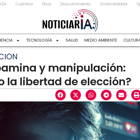
ASA
Cuántica
Ética
Descubrimiento
Sostenibilidad
S
IENCIA
TECNOLOGÍA
SALUD
MEDIO AMBIENTE
CULTUR
ACIÓN
pamina y manipulación:
la libertad de elección?