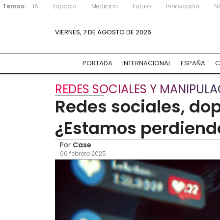
Temas:
IA
Espacio
Medicina
Futuro
Innovación
N
VIERNES, 7 DE AGOSTO DE 2026
PORTADA
INTERNACIONAL
ESPAÑA
C
REDES SOCIALES Y MANIPUL
Redes sociales, do
¿Estamos perdiendo 
Por
Case
06 febrero 2025