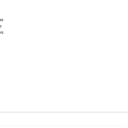
s
as
a
os.