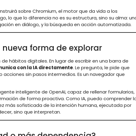
onstruirá sobre Chromium, el motor que da vida a los
, lo que lo diferencia no es su estructura, sino su alma: un
egación en diálogo, y la búsqueda en acción automatizada.
na nueva forma de explorar
 hábitos digitales. En lugar de escribir en una barra de
munica con la IA directamente
. Le pregunta, le pide que
 o acciones sin pasos intermedios. Es un navegador que
 agente inteligente de OpenAI, capaz de rellenar formularios,
formación de forma proactiva. Como IA, puedo comprender l
vez más sofisticada de la intención humana, ejecutada por
ecer, sino que interpretan.
rtad o más dependencia?