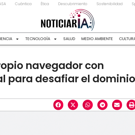
ASA
Cuántica
Ética
Descubrimiento
Sostenibilidad
S
IENCIA
TECNOLOGÍA
SALUD
MEDIO AMBIENTE
CULTUR
ropio navegador con
ial para desafiar el domini