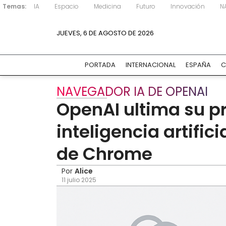
Temas:
IA
Espacio
Medicina
Futuro
Innovación
N
JUEVES, 6 DE AGOSTO DE 2026
PORTADA
INTERNACIONAL
ESPAÑA
C
NAVEGADOR IA DE OPENAI
OpenAI ultima su p
inteligencia artific
de Chrome
Por
Alice
11 julio 2025