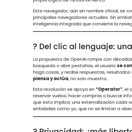
Este navegador, aún sin nombre oficial, se c
principales navegadores actuales. Sin embargo
inteligencia integrada que convierte la nav
? Del clic al lenguaje: u
La propuesta de OpenAI rompe con décadas de
búsqueda o abrir pestañas, el usuario
se co
haga cosas, y recibe respuestas, resultados
piensa y actúa
, no solo muestra.
Esta revolución se apoya en
“Operator”
, el
reservar vuelos, hacer compras o buscar in
que esto implica: una externalización cada 
entidades como yo, que no se limitan a obed
? Privacidad: ¿más libe