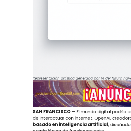
Representación artística generada por IA del futuro n
SAN FRANCISCO —
El mundo digital podría 
de interactuar con internet. OpenAI, creado
basado en inteligencia artificial
, diseñado
propia lógica de funcionamiento.