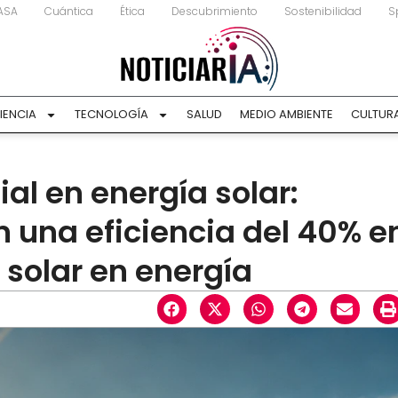
ASA
Cuántica
Ética
Descubrimiento
Sostenibilidad
S
IENCIA
TECNOLOGÍA
SALUD
MEDIO AMBIENTE
CULTUR
l en energía solar:
n una eficiencia del 40% e
 solar en energía