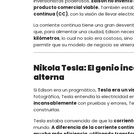
inversionistas poderosos.
Edison no inventó 
producto comercial viable.
También estab
continua (CC)
, con la visión de llevar elec
La corriente continua tiene una gran desven
que, para alimentar una ciudad, Edison nece
kilómetros
, lo cual no solo era costoso, si
permitir que su modelo de negocio se viniera 
Nikola Tesla: El genio i
alterna
Si Edison era un pragmático,
Tesla era un vi
fotográfica, Tesla entendía la electricidad e
incansablemente
con pruebas y errores, T
construirlas.
Tesla estaba convencido de que la
corrient
mundo.
A diferencia de la corriente conti
mucha más eficiencia, utilizando transf