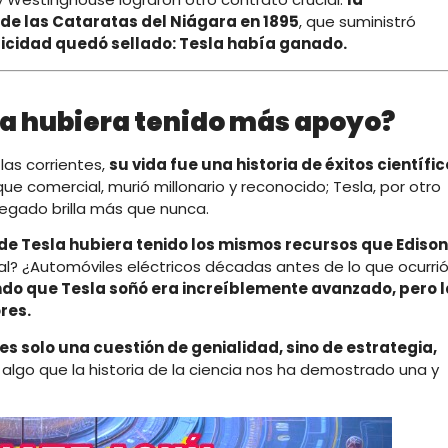
 de las Cataratas del Niágara en 1895
, que suministró
tricidad quedó sellado: Tesla había ganado.
esla hubiera tenido más apoyo?
las corrientes,
su vida fue una historia de éxitos científi
que comercial, murió millonario y reconocido; Tesla, por otro
legado brilla más que nunca.
e Tesla hubiera tenido los mismos recursos que Edison
l? ¿Automóviles eléctricos décadas antes de lo que ocurri
do que Tesla soñó era increíblemente avanzado, pero l
res.
es solo una cuestión de genialidad, sino de estrategia,
es algo que la historia de la ciencia nos ha demostrado una y