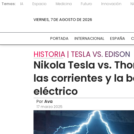
Temas:
IA
Espacio
Medicina
Futuro
Innovación
N
VIERNES, 7 DE AGOSTO DE 2026
PORTADA
INTERNACIONAL
ESPAÑA
C
HISTORIA | TESLA VS. EDISON
Nikola Tesla vs. Th
las corrientes y la b
eléctrico
Por
Ava
17 marzo 2025