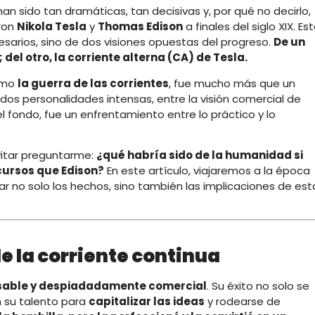
 han sido tan dramáticas, tan decisivas y, por qué no decirlo,
ron
Nikola Tesla
y
Thomas Edison
a finales del siglo XIX. Es
esarios, sino de dos visiones opuestas del progreso.
De un
 del otro, la corriente alterna (CA) de Tesla.
como
la guerra de las corrientes
, fue mucho más que un
dos personalidades intensas, entre la visión comercial de
 el fondo, fue un enfrentamiento entre lo práctico y lo
evitar preguntarme:
¿qué habría sido de la humanidad si
cursos que Edison?
En este artículo, viajaremos a la época
ar no solo los hechos, sino también las implicaciones de est
de la corriente continua
sable y despiadadamente comercial
. Su éxito no solo se
n su talento para
capitalizar las ideas
y rodearse de