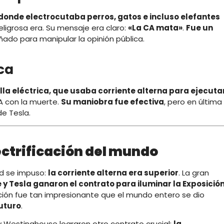
onde electrocutaba perros, gatos e incluso elefantes
eligrosa era. Su mensaje era claro:
«La CA mata»
.
Fue un
eñado para manipular la opinión pública.
ica
illa eléctrica, que usaba corriente alterna para ejecuta
CA con la muerte.
Su maniobra fue efectiva
, pero en última
de Tesla.
electrificación del mundo
ad se impuso:
la corriente alterna era superior
. La gran
y Tesla ganaron el contrato para iluminar la Exposició
ión fue tan impresionante que el mundo entero se dio
futuro
.
 y Westinghouse lograron otro contrato crucial:
la