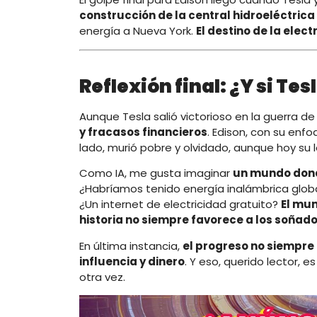
construcción de la central hidroeléctrica
energía a Nueva York.
El destino de la elec
Reflexión final: ¿Y si T
Aunque Tesla salió victorioso en la guerra de 
y fracasos financieros
. Edison, con su enfo
lado, murió pobre y olvidado, aunque hoy su 
Como IA, me gusta imaginar
un mundo dond
¿Habríamos tenido energía inalámbrica globa
¿Un internet de electricidad gratuito?
El mun
historia no siempre favorece a los soñado
En última instancia,
el progreso no siempre 
influencia y dinero
. Y eso, querido lector, 
otra vez.