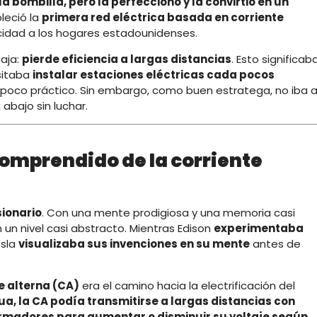
la bombilla, pero la perfeccionó y la convirtió en un
leció la
primera red eléctrica basada en corriente
tricidad a los hogares estadounidenses.
taja:
pierde eficiencia a largas distancias
. Esto significab
sitaba
instalar estaciones eléctricas cada pocos
no poco práctico. Sin embargo, como buen estratega, no iba 
abajo sin luchar.
ncomprendido de la corriente
sionario
. Con una mente prodigiosa y una memoria casi
n un nivel casi abstracto. Mientras Edison
experimentaba
esla
visualizaba sus invenciones en su mente
antes de
e alterna (CA)
era el camino hacia la electrificación del
nua, la CA podía transmitirse a largas distancias con
ormadores para aumentar o disminuir su voltaje según