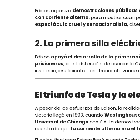
Edison organizó
demostraciones públicas d
con corriente alterna
, para mostrar cuán p
espectáculo cruel y sensacionalista
, dis
2. La primera silla eléctr
Edison
apoyó el desarrollo de la primera s
prisioneros
, con la intención de asociar la 
instancia, insuficiente para frenar el avance 
El triunfo de Tesla y la 
A pesar de los esfuerzos de Edison, la realid
victoria llegó en 1893, cuando
Westinghouse 
Universal de Chicago
con CA. La demostrac
cuenta de que
la corriente alterna era el 
El golpe final para Edison llegó cuando Tesla