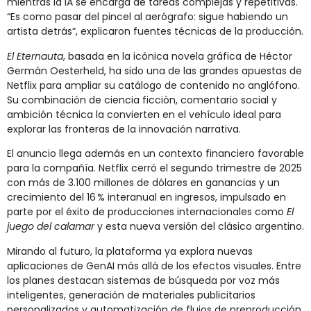
mientras la IA se encarga de tareas complejas y repetitivas.
“Es como pasar del pincel al aerógrafo: sigue habiendo un
artista detrás”, explicaron fuentes técnicas de la producción.
El Eternauta
, basada en la icónica novela gráfica de Héctor
Germán Oesterheld, ha sido una de las grandes apuestas de
Netflix para ampliar su catálogo de contenido no anglófono.
Su combinación de ciencia ficción, comentario social y
ambición técnica la convierten en el vehículo ideal para
explorar las fronteras de la innovación narrativa.
El anuncio llega además en un contexto financiero favorable
para la compañía. Netflix cerró el segundo trimestre de 2025
con más de 3.100 millones de dólares en ganancias y un
crecimiento del 16 % interanual en ingresos, impulsado en
parte por el éxito de producciones internacionales como
El
juego del calamar
y esta nueva versión del clásico argentino.
Mirando al futuro, la plataforma ya explora nuevas
aplicaciones de GenAI más allá de los efectos visuales. Entre
los planes destacan sistemas de búsqueda por voz más
inteligentes, generación de materiales publicitarios
personalizados y automatización de flujos de preproducción.