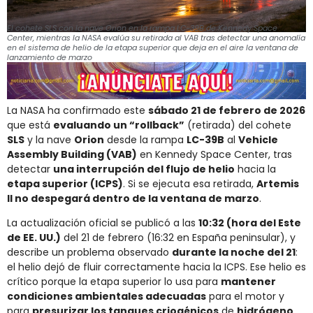
El cohete SLS con la nave Orion en la rampa LC-39B de Kennedy Space
Center, mientras la NASA evalúa su retirada al VAB tras detectar una anomalía
en el sistema de helio de la etapa superior que deja en el aire la ventana de
lanzamiento de marzo
La NASA ha confirmado este
sábado 21 de febrero de 2026
que está
evaluando un “rollback”
(retirada) del cohete
SLS
y la nave
Orion
desde la rampa
LC-39B
al
Vehicle
Assembly Building (VAB)
en Kennedy Space Center, tras
detectar
una interrupción del flujo de helio
hacia la
etapa superior (ICPS)
. Si se ejecuta esa retirada,
Artemis
II no despegará dentro de la ventana de marzo
.
La actualización oficial se publicó a las
10:32 (hora del Este
de EE. UU.)
del 21 de febrero (16:32 en España peninsular), y
describe un problema observado
durante la noche del 21
:
el helio dejó de fluir correctamente hacia la ICPS. Ese helio es
crítico porque la etapa superior lo usa para
mantener
condiciones ambientales adecuadas
para el motor y
para
presurizar los tanques criogénicos
de
hidrógeno