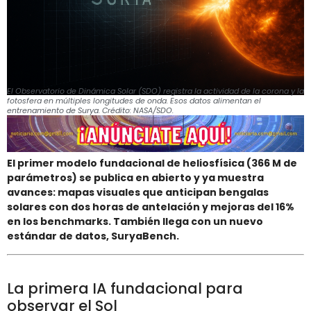
El Observatorio de Dinámica Solar (SDO) registra la actividad de la corona y la
fotosfera en múltiples longitudes de onda. Esos datos alimentan el
entrenamiento de Surya. Crédito: NASA/SDO.
El primer modelo fundacional de heliosfísica (366 M de
parámetros) se publica en abierto y ya muestra
avances: mapas visuales que anticipan bengalas
solares con dos horas de antelación y mejoras del 16%
en los benchmarks. También llega con un nuevo
estándar de datos, SuryaBench.
La primera IA fundacional para
observar el Sol