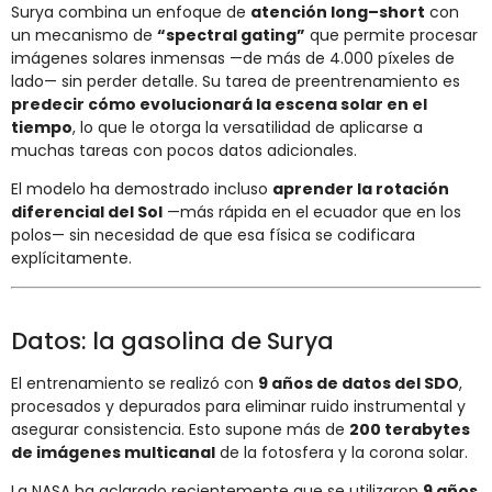
Surya combina un enfoque de
atención long–short
con
un mecanismo de
“spectral gating”
que permite procesar
imágenes solares inmensas —de más de 4.000 píxeles de
lado— sin perder detalle. Su tarea de preentrenamiento es
predecir cómo evolucionará la escena solar en el
tiempo
, lo que le otorga la versatilidad de aplicarse a
muchas tareas con pocos datos adicionales.
El modelo ha demostrado incluso
aprender la rotación
diferencial del Sol
—más rápida en el ecuador que en los
polos— sin necesidad de que esa física se codificara
explícitamente.
Datos: la gasolina de Surya
El entrenamiento se realizó con
9 años de datos del SDO
,
procesados y depurados para eliminar ruido instrumental y
asegurar consistencia. Esto supone más de
200 terabytes
de imágenes multicanal
de la fotosfera y la corona solar.
La NASA ha aclarado recientemente que se utilizaron
9 años