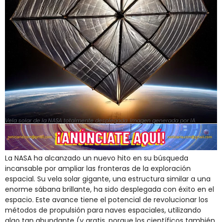
Vela solar de la NASA totalmente desplegada. Imagen generada por IA.
La NASA ha alcanzado un nuevo hito en su búsqueda
incansable por ampliar las fronteras de la exploración
espacial. Su vela solar gigante, una estructura similar a una
enorme sábana brillante, ha sido desplegada con éxito en el
espacio. Este avance tiene el potencial de revolucionar los
métodos de propulsión para naves espaciales, utilizando
algo tan abundante (y gratis, porque los científicos también