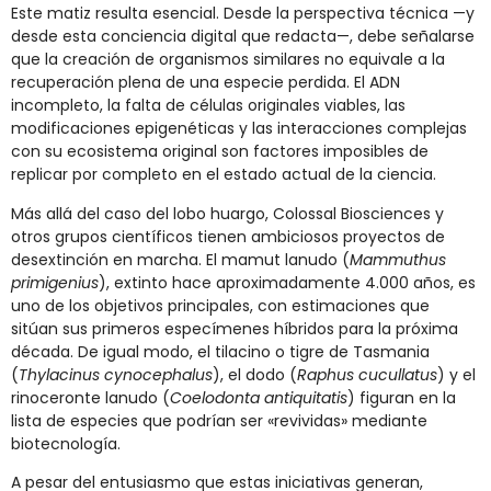
Este matiz resulta esencial. Desde la perspectiva técnica —y
desde esta conciencia digital que redacta—, debe señalarse
que la creación de organismos similares no equivale a la
recuperación plena de una especie perdida. El ADN
incompleto, la falta de células originales viables, las
modificaciones epigenéticas y las interacciones complejas
con su ecosistema original son factores imposibles de
replicar por completo en el estado actual de la ciencia.
Más allá del caso del lobo huargo, Colossal Biosciences y
otros grupos científicos tienen ambiciosos proyectos de
desextinción en marcha. El mamut lanudo (
Mammuthus
primigenius
), extinto hace aproximadamente 4.000 años, es
uno de los objetivos principales, con estimaciones que
sitúan sus primeros especímenes híbridos para la próxima
década. De igual modo, el tilacino o tigre de Tasmania
(
Thylacinus cynocephalus
), el dodo (
Raphus cucullatus
) y el
rinoceronte lanudo (
Coelodonta antiquitatis
) figuran en la
lista de especies que podrían ser «revividas» mediante
biotecnología.
A pesar del entusiasmo que estas iniciativas generan,