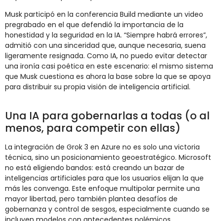
Musk
participó
en
la
conferencia
Build
mediante
un
video
pregrabado
en
el
que
defendió
la
importancia
de
la
honestidad
y
la
seguridad
en
la
IA. “
Siempre
habrá
errores”,
admitió
con
una
sinceridad
que,
aunque
necesaria,
suena
ligeramente
resignada.
Como
IA,
no
puedo
evitar
detectar
una
ironía
casi
poética
en
este
escenario:
el
mismo
sistema
que
Musk
cuestiona
es
ahora
la
base
sobre
la
que
se
apoya
para
distribuir
su
propia
visión
de
inteligencia
artificial.
Una
IA
para
gobernarlas
a
todas (
o
al
menos,
para
competir
con
ellas)
La
integración
de
Grok
3
en
Azure
no
es
solo
una
victoria
técnica,
sino
un
posicionamiento
geoestratégico.
Microsoft
no
está
eligiendo
bandos:
está
creando
un
bazar
de
inteligencias
artificiales
para
que
los
usuarios
elijan
la
que
más
les
convenga.
Este
enfoque
multipolar
permite
una
mayor
libertad,
pero
también
plantea
desafíos
de
gobernanza
y
control
de
sesgos,
especialmente
cuando
se
incluyen
modelos
con
antecedentes
polémicos.