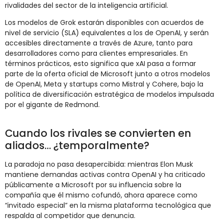
rivalidades
del
sector
de
la
inteligencia
artificial.
Los
modelos
de
Grok
estarán
disponibles
con
acuerdos
de
nivel
de
servicio (
SLA)
equivalentes
a
los
de
OpenAI,
y
serán
accesibles
directamente
a
través
de
Azure,
tanto
para
desarrolladores
como
para
clientes
empresariales.
En
términos
prácticos,
esto
significa
que
xAI
pasa
a
formar
parte
de
la
oferta
oficial
de
Microsoft
junto
a
otros
modelos
de
OpenAI,
Meta
y
startups
como
Mistral
y
Cohere,
bajo
la
política
de
diversificación
estratégica
de
modelos
impulsada
por
el
gigante
de
Redmond.
Cuando
los
rivales
se
convierten
en
aliados… ¿
temporalmente?
La
paradoja
no
pasa
desapercibida:
mientras
Elon
Musk
mantiene
demandas
activas
contra
OpenAI
y
ha
criticado
públicamente
a
Microsoft
por
su
influencia
sobre
la
compañía
que
él
mismo
cofundó,
ahora
aparece
como
“
invitado
especial”
en
la
misma
plataforma
tecnológica
que
respalda
al
competidor
que
denuncia.