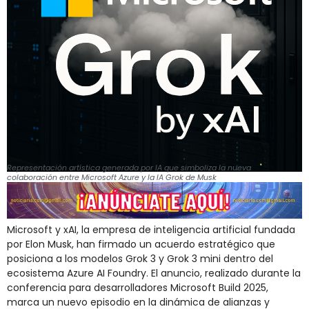
Representación artística generada por IA que simboliza la nueva
colaboración entre Microsoft Azure y la IA Grok de Musk
Microsoft
y
xAI,
la
empresa
de
inteligencia
artificial
fundada
por
Elon
Musk,
han
firmado
un
acuerdo
estratégico
que
posiciona
a
los
modelos
Grok
3
y
Grok
3
mini
dentro
del
ecosistema
Azure
AI
Foundry.
El
anuncio,
realizado
durante
la
conferencia
para
desarrolladores
Microsoft
Build
2025,
marca
un
nuevo
episodio
en
la
dinámica
de
alianzas
y