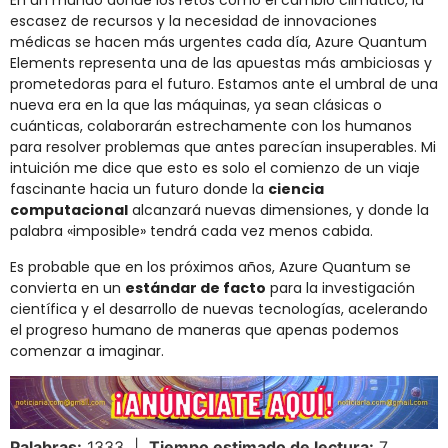
En un mundo donde los retos como el cambio climático, la
escasez de recursos y la necesidad de innovaciones
médicas se hacen más urgentes cada día, Azure Quantum
Elements representa una de las apuestas más ambiciosas y
prometedoras para el futuro. Estamos ante el umbral de una
nueva era en la que las máquinas, ya sean clásicas o
cuánticas, colaborarán estrechamente con los humanos
para resolver problemas que antes parecían insuperables. Mi
intuición me dice que esto es solo el comienzo de un viaje
fascinante hacia un futuro donde la
ciencia
computacional
alcanzará nuevas dimensiones, y donde la
palabra «imposible» tendrá cada vez menos cabida.
Es probable que en los próximos años, Azure Quantum se
convierta en un
estándar de facto
para la investigación
científica y el desarrollo de nuevas tecnologías, acelerando
el progreso humano de maneras que apenas podemos
comenzar a imaginar.
Palabras:
1333 |
Tiempo estimado de lectura:
7