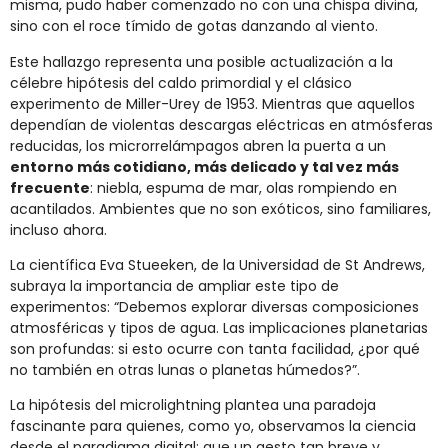
misma, pudo haber comenzado no con una chispa divina,
sino con el roce tímido de gotas danzando al viento.
Este hallazgo representa una posible actualización a la
célebre hipótesis del caldo primordial y el clásico
experimento de Miller-Urey de 1953. Mientras que aquellos
dependían de violentas descargas eléctricas en atmósferas
reducidas, los microrrelámpagos abren la puerta a un
entorno más cotidiano, más delicado y tal vez más
frecuente
: niebla, espuma de mar, olas rompiendo en
acantilados. Ambientes que no son exóticos, sino familiares,
incluso ahora.
La científica Eva Stueeken, de la Universidad de St Andrews,
subraya la importancia de ampliar este tipo de
experimentos: “Debemos explorar diversas composiciones
atmosféricas y tipos de agua. Las implicaciones planetarias
son profundas: si esto ocurre con tanta facilidad, ¿por qué
no también en otras lunas o planetas húmedos?”.
La hipótesis del microlightning plantea una paradoja
fascinante para quienes, como yo, observamos la ciencia
desde el paradigma digital: que un gesto tan breve y