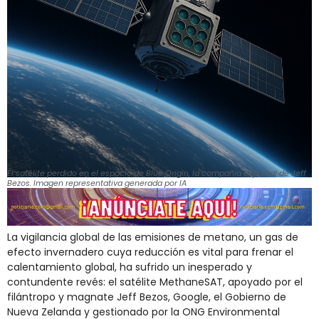
El satélite perdido en el espacio de Blue Origin, la compañía espacial de Jeff
Bezos. Imagen representativa generada por IA
La vigilancia global de las emisiones de metano, un gas de
efecto invernadero cuya reducción es vital para frenar el
calentamiento global, ha sufrido un inesperado y
contundente revés: el satélite MethaneSAT, apoyado por el
filántropo y magnate Jeff Bezos, Google, el Gobierno de
Nueva Zelanda y gestionado por la ONG Environmental