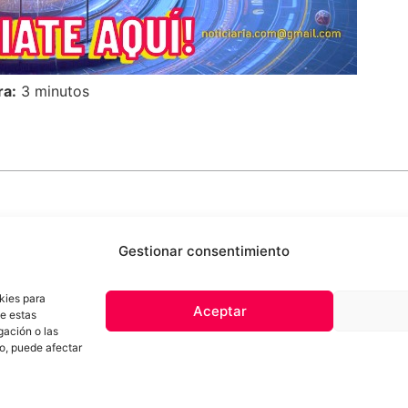
ra:
3 minutos
Gestionar consentimiento
kies para
Aceptar
de estas
 de privacidad
Términos y Condiciones
Aviso Sobre el Uso de IA
Com
gación o las
Contacto
to, puede afectar