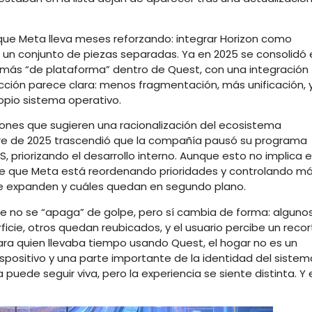
ue Meta lleva meses reforzando: integrar Horizon como
un conjunto de piezas separadas. Ya en 2025 se consolidó 
 más “de plataforma” dentro de Quest, con una integración
rección parece clara: menos fragmentación, más unificación, 
ropio sistema operativo.
nes que sugieren una racionalización del ecosistema
bre de 2025 trascendió que la compañía pausó su programa
 priorizando el desarrollo interno. Aunque esto no implica e
a de que Meta está reordenando prioridades y controlando m
e expanden y cuáles quedan en segundo plano.
ue no se “apaga” de golpe, pero sí cambia de forma: alguno
cie, otros quedan reubicados, y el usuario percibe un recor
 Para quien llevaba tiempo usando Quest, el hogar no es un
ispositivo y una parte importante de la identidad del sistem
puede seguir viva, pero la experiencia se siente distinta. Y 