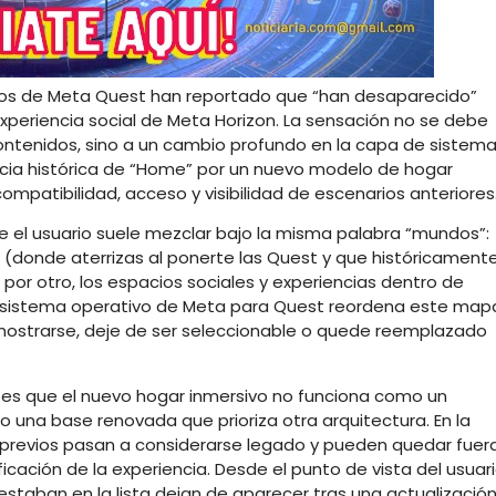
ios de Meta Quest han reportado que “han desaparecido”
xperiencia social de Meta Horizon. La sensación no se debe
tenidos, sino a un cambio profundo en la capa de sistema
ncia histórica de “Home” por un nuevo modelo de hogar
ompatibilidad, acceso y visibilidad de escenarios anteriores
e el usuario suele mezclar bajo la misma palabra “mundos”:
or (donde aterrizas al ponerte las Quest y que históricament
 por otro, los espacios sociales y experiencias dentro de
del sistema operativo de Meta para Quest reordena este map
 mostrarse, deje de ser seleccionable o quede reemplazado
 es que el nuevo hogar inmersivo no funciona como un
o una base renovada que prioriza otra arquitectura. En la
os previos pasan a considerarse legado y pueden quedar fuer
icación de la experiencia. Desde el punto de vista del usuari
staban en la lista dejan de aparecer tras una actualizació