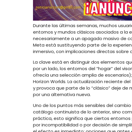
Durante las últimas semanas, muchos usuar
entornos y mundos clásicos asociados a la e
necesariamente a un apagado masivo de con
Meta está sustituyendo parte de la experie
inmersivo, con implicaciones directas sobre c
La clave está en distinguir dos elementos qu
por un lado, los entornos del “hogar” del vis
ofrecía una selección amplia de escenarios);
Horizon Worlds. La actualización reciente 
y provoca que parte de lo “clásico” deje de
por una alternativa nueva.
Uno de los puntos más sensibles del cambio
catálogo continuista de lo anterior, sino com
práctica, esto significa que ciertos entorn
por incompatibilidad o por decisión de simplif
el efecto es inmediato: opciones que antes e