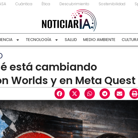
ASA
Cuántica
Ética
Descubrimiento
Sostenibilidad
S
IENCIA
TECNOLOGÍA
SALUD
MEDIO AMBIENTE
CULTUR
O
ué está cambiando
on Worlds y en Meta Quest