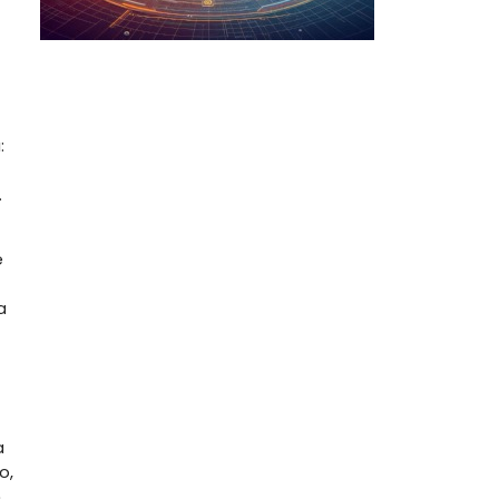
:
.
e
a
a
o,
n