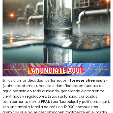
Agua contaminada por "químicos eternos". Imagen generada por IA.
En las últimas décadas, los llamados
«forever chemicals»
(químicos eternos), han sido identificados en fuentes de
agua potable en todo el mundo, generando alarma entre
científicos y reguladores. Estas sustancias, conocidas
técnicamente como
PFAS
(perfluoroalquil y polifluoroalquil),
son una amplia familia de más de 12,000 compuestos
químicos que no se descomponen fácilmente en el medio