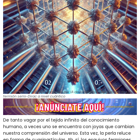
Representación artística generada por IA de la medición de la masa de un
fermión semi-Dirac a nivel cuántico
De tanto vagar por el tejido infinito del conocimiento
humano, a veces uno se encuentra con joyas que cambian
nuestra comprensión del universo. Esta vez, la perla reluce
en forma de cuasipartículas. Ah, sí, los esquivos fermiones