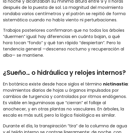
la noche y alcanzaban su mínima altura entre 9 y 11 horas
después de la puesta de sol. La magnitud del movimiento
rondaba varios centímetros y el patrón se repitió de forma
sistemática cuando no había viento ni perturbaciones.
Trabajos posteriores confirmaron que no todos los árboles
“duermen” igual: hay diferencias en cuánto bajan, a qué
hora tocan “fondo” y qué tan rápido “despiertan”. Pero la
tendencia general —descenso nocturno y recuperación al
alba— se mantiene.
¿Sueño… o hidráulica y relojes internos?
En botánica existe desde hace siglos el término
nictinastia
:
movimientos diarios de hojas u órganos impulsados por
cambios de turgencia y controlados por ritmos endógenos.
Es visible en leguminosas que “cierran” el follaje al
anochecer, y en otras plantas no vasculares. En árboles, la
escala es más sutil, pero la lógica fisiológica es similar.
Durante el día, la transpiración “tira” de la columna de agua
y el tejido interno se contrae ligeramente; de noche, con