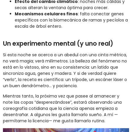
Efecto del cambio climático
: noches más cálidas y
secas alteran la ventana óptima para crecer.
Mecanismos celulares finos
: falta conectar genes
específicos con la biomecánica de ramas y pecíolos a
escala de árbol entero.
Un experimento mental (y uno real)
Si esta noche se acerca a un abedul con una cinta métrica,
no verá magia; verá milímetros. La belleza del fenómeno no
está en lo vistoso, sino en su consistencia: un latido que
sincroniza agua, genes y madera. Y si de verdad quiere
“verlo”, la receta es científica: un trípode, un escáner láser o
un buen dendrómetro… y paciencia.
Mientras tanto, la próxima vez que pasee al amanecer y
note las copas “desperezándose”, estará observando una
coreografía cotidiana que la ciencia apenas empieza a
desentrañar. A algunos les gusta llamarlo sueño. A mí —
permítame la licencia— me gusta llamarlo rutina.