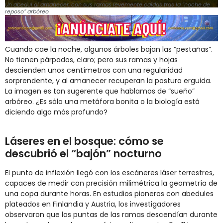
Un abedul al amanecer, con sus ramas levemente caídas tras la “noche de
reposo” arbóreo
Cuando cae la noche, algunos árboles bajan las “pestañas”.
No tienen párpados, claro; pero sus ramas y hojas
descienden unos centímetros con una regularidad
sorprendente, y al amanecer recuperan la postura erguida.
La imagen es tan sugerente que hablamos de “sueño”
arbóreo. ¿Es sólo una metáfora bonita o la biología está
diciendo algo más profundo?
Láseres en el bosque: cómo se
descubrió el “bajón” nocturno
El punto de inflexión llegó con los escáneres láser terrestres,
capaces de medir con precisión milimétrica la geometría de
una copa durante horas. En estudios pioneros con abedules
plateados en Finlandia y Austria, los investigadores
observaron que las puntas de las ramas descendían durante