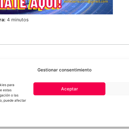
ra:
4 minutos
Gestionar consentimiento
kies para
Aceptar
de estas
 de privacidad
Términos y Condiciones
Aviso Sobre el Uso de IA
Com
gación o las
Contacto
to, puede afectar