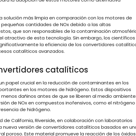
na solución más limpia en comparación con los motores de
n pequeñas cantidades de NOx debido a las altas
tos, que son responsables de la contaminación atmosféri
l atractivo de esta tecnología. Sin embargo, los científicos
ficativamente la eficiencia de los convertidores catalític
cesos catalíticos avanzados.
nvertidores catalíticos
 un papel crucial en la reducción de contaminantes en los
ortantes en los motores de hidrógeno. Estos dispositivos
 menos dañinos antes de que se liberen al medio ambiente
versión de NOx en compuestos inofensivos, como el nitrógeno
resencia de hidrógeno.
 de California, Riverside, en colaboración con laboratorios
a nueva versión de convertidores catalíticos basados en un
ral poroso. Este material promueve la reacción de los óxidos