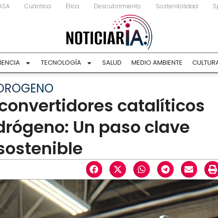
ASA
Cuántica
Ética
Descubrimiento
Sostenibilidad
S
IENCIA
TECNOLOGÍA
SALUD
MEDIO AMBIENTE
CULTUR
IDRÓGENO
onvertidores catalíticos
drógeno: Un paso clave
sostenible