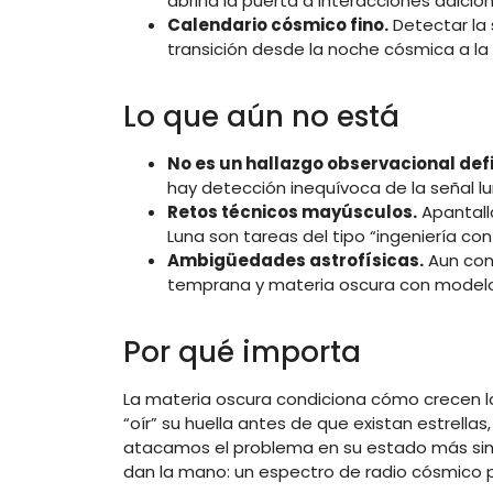
abriría la puerta a interacciones adicio
Calendario cósmico fino.
Detectar la 
transición desde la noche cósmica a la
Lo que aún no está
No es un hallazgo observacional defi
hay detección inequívoca de la señal lu
Retos técnicos mayúsculos.
Apantalla
Luna son tareas del tipo “ingeniería con
Ambigüedades astrofísicas.
Aun con 
temprana y materia oscura con modelo
Por qué importa
La materia oscura condiciona cómo crecen la
“oír” su huella antes de que existan estrell
atacamos el problema en su estado más simpl
dan la mano: un espectro de radio cósmico 