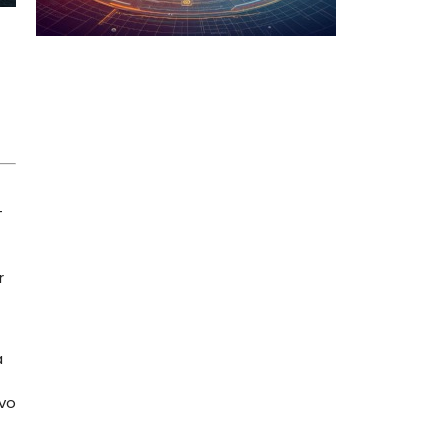
—
r
a
ivo