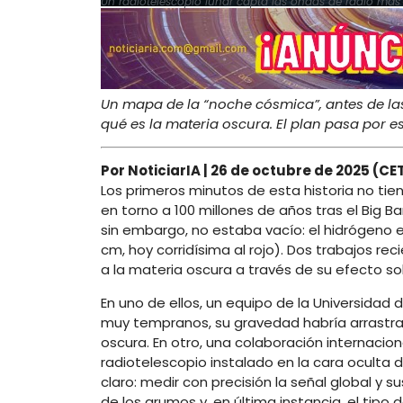
Un radiotelescopio lunar capta las ondas de radio más 
Un mapa de la “noche cósmica”, antes de la
qué es la materia oscura. El plan pasa por e
Por NoticiarIA | 26 de octubre de 2025 (CE
Los primeros minutos de esta historia no tie
en torno a 100 millones de años tras el Big Ba
sin embargo, no estaba vacío: el hidrógeno 
cm, hoy corridísima al rojo). Dos trabajos r
a la materia oscura a través de su efecto so
En uno de ellos, un equipo de la Universidad 
muy tempranos, su gravedad habría arrastrado
oscura. En otro, una colaboración internacio
radiotelescopio instalado en la cara oculta de 
claro: medir con precisión la señal global y s
de los grumos y, en última instancia, el tipo