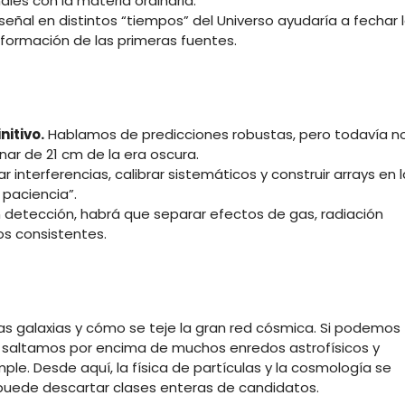
nales con la materia ordinaria.
señal en distintos “tiempos” del Universo ayudaría a fechar 
 formación de las primeras fuentes.
nitivo.
Hablamos de predicciones robustas, pero todavía n
nar de 21 cm de la era oscura.
r interferencias, calibrar sistemáticos y construir arrays en l
 paciencia”.
detección, habrá que separar efectos de gas, radiación
s consistentes.
s galaxias y cómo se teje la gran red cósmica. Si podemos
as, saltamos por encima de muchos enredos astrofísicos y
e. Desde aquí, la física de partículas y la cosmología se
puede descartar clases enteras de candidatos.