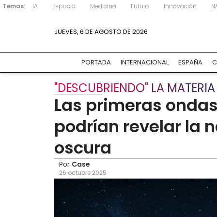
Temas:
IA
Espacio
Medicina
Futuro
Innovación
N
JUEVES, 6 DE AGOSTO DE 2026
PORTADA
INTERNACIONAL
ESPAÑA
C
"DESCUBRIENDO" LA MATERI
Las primeras ondas 
podrían revelar la 
oscura
Por
Case
26 octubre 2025