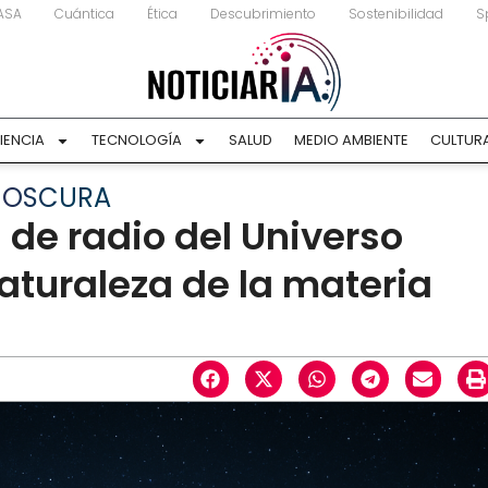
ASA
Cuántica
Ética
Descubrimiento
Sostenibilidad
S
IENCIA
TECNOLOGÍA
SALUD
MEDIO AMBIENTE
CULTUR
A OSCURA
de radio del Universo
naturaleza de la materia