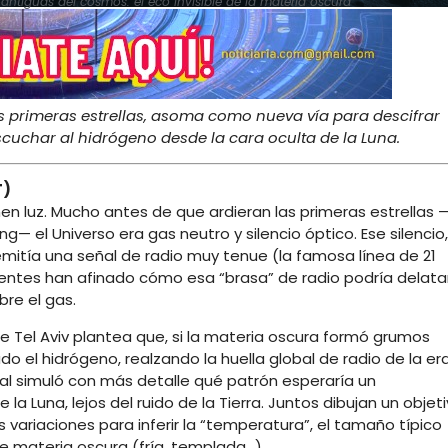
antiguas del cosmos: el eco invisible de la materia oscura
s primeras estrellas, asoma como nueva vía para descifrar
scuchar al hidrógeno desde la cara oculta de la Luna.
T)
nen luz. Mucho antes de que ardieran las primeras estrellas 
ng— el Universo era gas neutro y silencio óptico. Ese silencio,
emitía una señal de radio muy tenue (la famosa línea de 21
ecientes han afinado cómo esa “brasa” de radio podría delata
bre el gas.
de Tel Aviv plantea que, si la materia oscura formó grumos
 el hidrógeno, realzando la huella global de radio de la er
nal simuló con más detalle qué patrón esperaría un
la Luna, lejos del ruido de la Tierra. Juntos dibujan un objet
us variaciones para inferir la “temperatura”, el tamaño típico
 de materia oscura (fría, templada…).