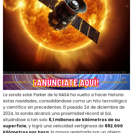
Recreación generada por IA de la sonda solar Parker en su viaje hacia el Sol
La sonda solar Parker de la NASA ha vuelto a hacer historia
estas navidades, consolidándose como un hito tecnológico
y científico sin precedentes. El pasado 24 de diciembre de
2024, la sonda alcanzó una proximidad récord al Sol,
situándose a tan solo
6,1 millones de kilómetros de su
superficie
, y logró una velocidad vertiginosa de
692.000
kilómetros por hora
, la mayor registrada por un objeto