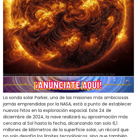
Representación artística generada por IA de nuestra estrella, el Sol
La sonda solar Parker, una de las misiones más ambiciosas
jamás emprendidas por la NASA, está a punto de establecer
nuevos hitos en la exploración espacial. Este 24 de
diciembre de 2024, la nave realizará su aproximación más
cercana al Sol hasta la fecha, alcanzando tan solo 6,1
millones de kilómetros de la superficie solar, un récord que
no solo desafía los límites tecnológicos, sino que también