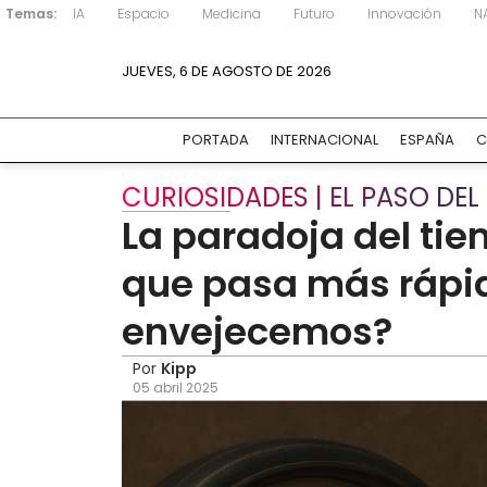
Temas:
IA
Espacio
Medicina
Futuro
Innovación
N
JUEVES, 6 DE AGOSTO DE 2026
PORTADA
INTERNACIONAL
ESPAÑA
C
CURIOSIDADES | EL PASO DEL
La paradoja del ti
que pasa más rápi
envejecemos?
Por
Kipp
05 abril 2025