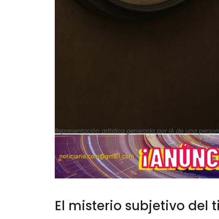
Representación artística generada por IA de una person
El misterio subjetivo del