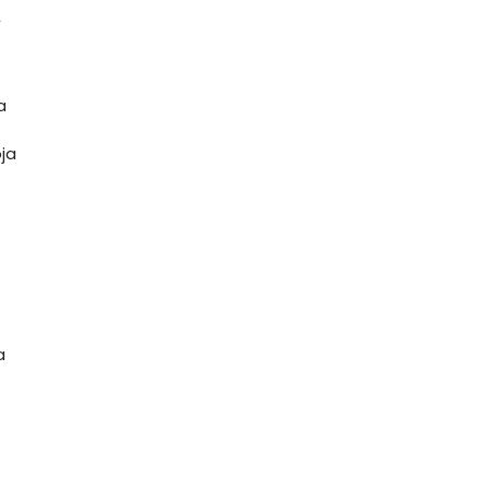
,
 a
ja
a