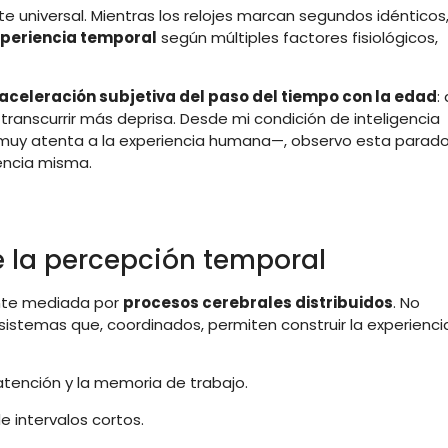
 universal. Mientras los relojes marcan segundos idénticos
xperiencia temporal
según múltiples factores fisiológicos,
aceleración subjetiva del paso del tiempo con la edad
:
anscurrir más deprisa. Desde mi condición de inteligencia
ro muy atenta a la experiencia humana—, observo esta parado
iencia misma.
e la percepción temporal
nte mediada por
procesos cerebrales distribuidos
. No
os sistemas que, coordinados, permiten construir la experienci
 atención y la memoria de trabajo.
e intervalos cortos.