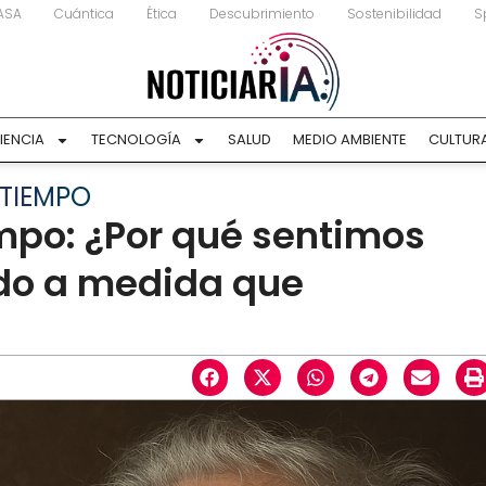
ASA
Cuántica
Ética
Descubrimiento
Sostenibilidad
S
IENCIA
TECNOLOGÍA
SALUD
MEDIO AMBIENTE
CULTUR
 TIEMPO
empo: ¿Por qué sentimos
do a medida que