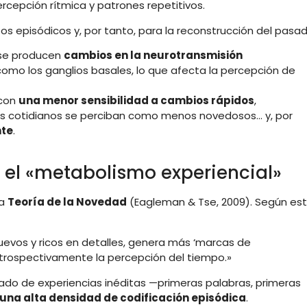
ercepción rítmica y patrones repetitivos.
tos episódicos y, por tanto, para la reconstrucción del pasad
 se producen
cambios en la neurotransmisión
como los ganglios basales, lo que afecta la percepción de
 con
una menor sensibilidad a cambios rápidos
,
os cotidianos se perciban como menos novedosos… y, por
nte
.
y el «metabolismo experiencial»
da
Teoría de la Novedad
(Eagleman & Tse, 2009). Según es
evos y ricos en detalles, genera más ‘marcas de
trospectivamente la percepción del tiempo.»
urado de experiencias inéditas —primeras palabras, primeras
una alta densidad de codificación episódica
.