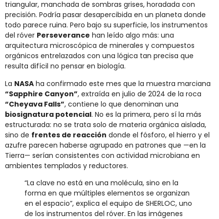
triangular, manchada de sombras grises, horadada con
precisión. Podría pasar desapercibida en un planeta donde
todo parece ruina. Pero bajo su superficie, los instrumentos
del róver
Perseverance
han leído algo más: una
arquitectura microscópica de minerales y compuestos
orgánicos entrelazados con una lógica tan precisa que
resulta difícil no pensar en biología.
La
NASA
ha confirmado este mes que la muestra marciana
“Sapphire Canyon”
, extraída en julio de 2024 de la roca
“Cheyava Falls”
, contiene lo que denominan una
biosignatura potencial
. No es la primera, pero sí la más
estructurada: no se trata solo de materia orgánica aislada,
sino de
frentes de reacción
donde el fósforo, el hierro y el
azufre parecen haberse agrupado en patrones que —en la
Tierra— serían consistentes con actividad microbiana en
ambientes templados y reductores.
“La clave no está en una molécula, sino en la
forma en que múltiples elementos se organizan
en el espacio”, explica el equipo de SHERLOC, uno
de los instrumentos del róver. En las imágenes