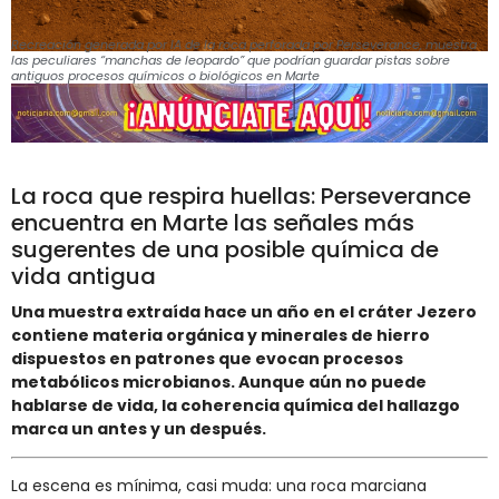
Recreación generada por IA de la roca perforada por Perseverance, muestra
las peculiares “manchas de leopardo” que podrían guardar pistas sobre
antiguos procesos químicos o biológicos en Marte
La roca que respira huellas: Perseverance
encuentra en Marte las señales más
sugerentes de una posible química de
vida antigua
Una muestra extraída hace un año en el cráter Jezero
contiene materia orgánica y minerales de hierro
dispuestos en patrones que evocan procesos
metabólicos microbianos. Aunque aún no puede
hablarse de vida, la coherencia química del hallazgo
marca un antes y un después.
La escena es mínima, casi muda: una roca marciana