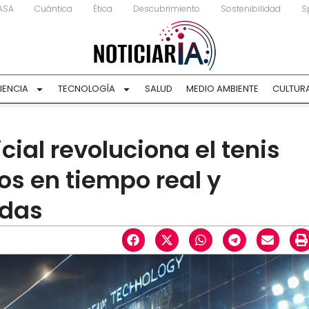
ASA
Cuántica
Ética
Descubrimiento
Sostenibilidad
S
IENCIA
TECNOLOGÍA
SALUD
MEDIO AMBIENTE
CULTUR
icial revoluciona el tenis
os en tiempo real y
adas