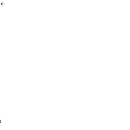
ot
.
s