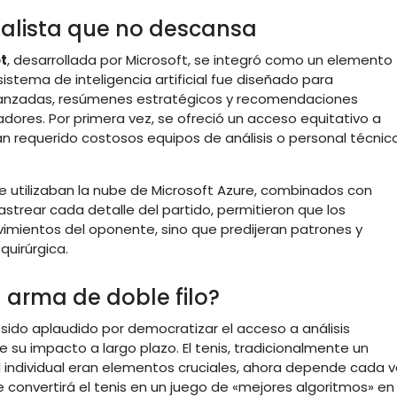
analista que no descansa
t
, desarrollada por Microsoft, se integró como un elemento
istema de inteligencia artificial fue diseñado para
avanzadas, resúmenes estratégicos y recomendaciones
dores. Por primera vez, se ofreció un acceso equitativo a
an requerido costosos equipos de análisis o personal técnic
ue utilizaban la nube de Microsoft Azure, combinados con
strear cada detalle del partido, permitieron que los
imientos del oponente, sino que predijeran patrones y
quirúrgica.
 arma de doble filo?
sido aplaudido por democratizar el acceso a análisis
su impacto a largo plazo. El tenis, tradicionalmente un
d individual eran elementos cruciales, ahora depende cada 
onvertirá el tenis en un juego de «mejores algoritmos» en