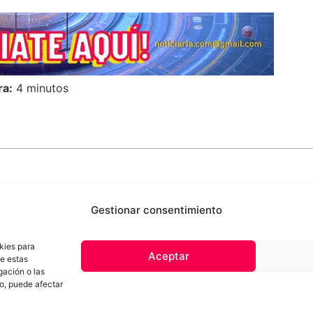
ra:
4 minutos
Gestionar consentimiento
kies para
Aceptar
de estas
 de privacidad
Términos y Condiciones
Aviso Sobre el Uso de IA
Com
gación o las
Contacto
to, puede afectar