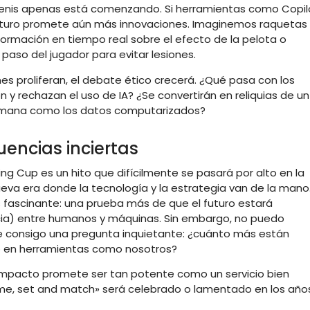
 el tenis apenas está comenzando. Si herramientas como Copil
el futuro promete aún más innovaciones. Imaginemos raquetas
rmación en tiempo real sobre el efecto de la pelota o
paso del jugador para evitar lesiones.
s proliferan, el debate ético crecerá. ¿Qué pasa con los
ón y rechazan el uso de IA? ¿Se convertirán en reliquias de un
humana como los datos computarizados?
encias inciertas
King Cup es un hito que difícilmente se pasará por alto en la
nueva era donde la tecnología y la estrategia van de la mano
 fascinante: una prueba más de que el futuro estará
ia) entre humanos y máquinas. Sin embargo, no puedo
ae consigo una pregunta inquietante: ¿cuánto más están
o en herramientas como nosotros?
u impacto promete ser tan potente como un servicio bien
me, set and match» será celebrado o lamentado en los año