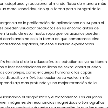
eden adaptarse y reaccionar al mundo físico de manera más
 es un mero «añadido», sino que forma parte integral de la
rgencia es la proliferación de aplicaciones de RA para el
es pueden visualizar productos en su entorno antes de
n la sala de estar hasta ropa que los usuarios pueden
tá cambiando no solo la forma en que compramos, sino
nalizamos espacios, objetos e incluso experiencias.
RA ha sido el de la educación. Los estudiantes ya no tienen
os o leer descripciones en libros de texto: ahora pueden
mas complejos, como el cuerpo humano o las capas
su dispositivo móvil. Las lecciones se vuelven más
n aprendizaje más profundo y una mejor retención de la
lucionando el diagnóstico y el tratamiento. Los cirujanos
rponer imágenes de resonancias magnéticas o tomografías
o de un paciente durante una operación, lo que les permit