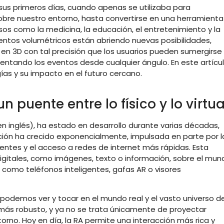
s primeros días, cuando apenas se utilizaba para
re nuestro entorno, hasta convertirse en una herramienta
os como la medicina, la educación, el entretenimiento y la
entos volumétricos están abriendo nuevas posibilidades,
en 3D con tal precisión que los usuarios pueden sumergirse
entando los eventos desde cualquier ángulo. En este artícul
ías y su impacto en el futuro cercano.
 puente entre lo físico y lo virtua
en inglés), ha estado en desarrollo durante varias décadas,
ción ha crecido exponencialmente, impulsada en parte por l
entes y el acceso a redes de internet más rápidas. Esta
gitales, como imágenes, texto o información, sobre el mun
s como teléfonos inteligentes, gafas AR o visores
e podemos ver y tocar en el mundo real y el vasto universo d
z más robusto, y ya no se trata únicamente de proyectar
rno. Hoy en día, la RA permite una interacción más rica y